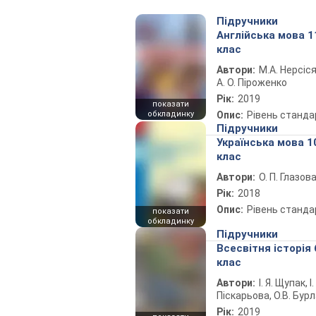
Підручники
Англійська мова 1
клас
Автори:
М.А. Нерсіся
А. О. Піроженко
Рік:
2019
показати
обкладинку
Опис:
Рівень станда
Підручники
Українська мова 1
клас
Автори:
О. П. Глазов
Рік:
2018
Опис:
Рівень станда
показати
обкладинку
Підручники
Всесвітня історія 
клас
Автори:
І. Я. Щупак, І.
Піскарьова, О.В. Бур
Рік:
2019