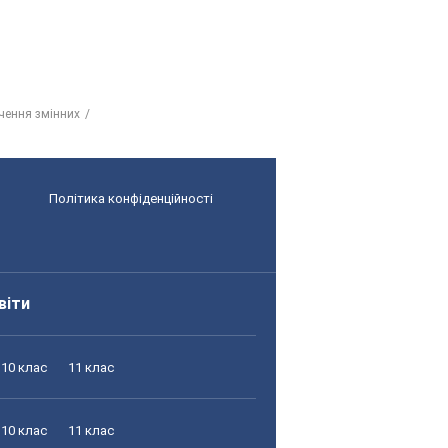
ачення змінних
Політика конфіденційності
віти
10 клас
11 клас
10 клас
11 клас