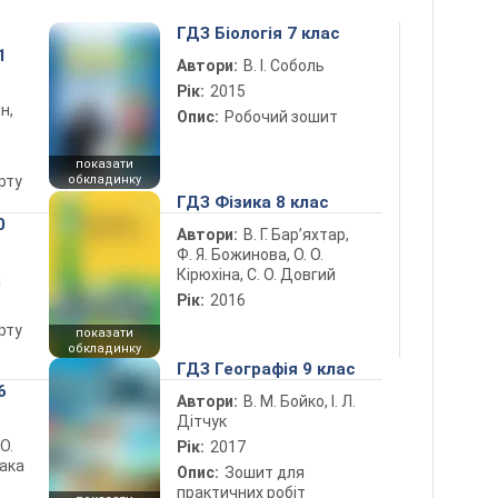
ГДЗ Біологія 7 клас
1
Автори:
В. І. Соболь
Рік:
2015
н,
Опис:
Робочий зошит
показати
рту
обкладинку
ГДЗ Фізика 8 клас
0
Автори:
В. Г. Бар’яхтар,
Ф. Я. Божинова, О. О.
Кірюхіна, С. О. Довгий
а
Рік:
2016
рту
показати
обкладинку
ГДЗ Географія 9 клас
6
Автори:
В. М. Бойко, І. Л.
Дітчук
 О.
Рік:
2017
лака
Опис:
Зошит для
практичних робіт