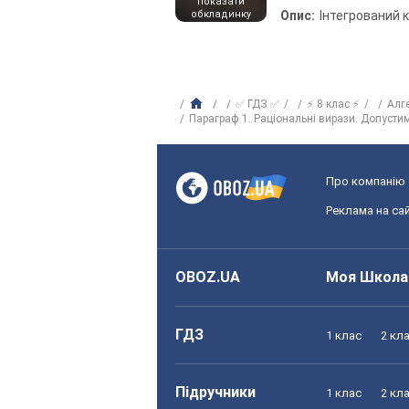
показати
обкладинку
Опис:
Інтегрований 
✅ ГДЗ ✅
⚡ 8 клас ⚡
Алг
Параграф 1. Раціональні вирази. Допусти
Про компанію
Реклама на сай
OBOZ.UA
Моя Школа
ГДЗ
1 клас
2 кл
Підручники
1 клас
2 кл