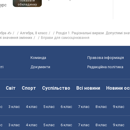
показати
курс
обкладинку
ебра ✍
Алгебра, 8 класс
Розділ 1. Раціональні вирази. Допустимі зн
мі значення змінних
Вправи для самооцінювання
Команда
Правова інформація
ті
Документи
Редакційна політика
Світ
Спорт
Суспільство
Всі новини
Новини ос
ас
3 клас
4 клас
5 клас
6 клас
7 клас
8 клас
9 клас
ас
3 клас
4 клас
5 клас
6 клас
7 клас
8 клас
9 клас