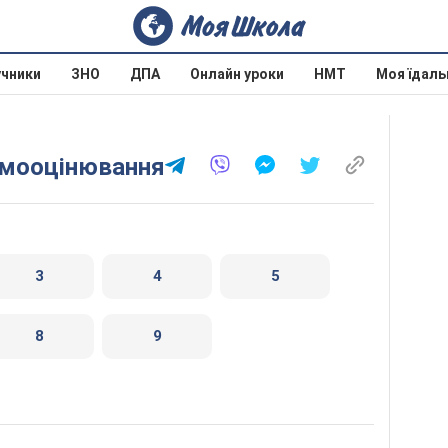
учники
ЗНО
ДПА
Онлайн уроки
НМТ
Моя їдаль
самооцінювання
3
4
5
8
9