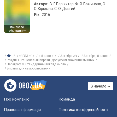
Автори:
В. Г. Бар’яхтар, Ф. Я. Божинова, О.
О. Кірюхіна, С. О. Довгий
Рік:
2016
показати
обкладинку
✅ ГДЗ ✅
⚡ 8 клас ⚡
Алгебра ✍
Алгебра, 8 класс
Розділ 1. Раціональні вирази. Допустимі значення змінних
Параграф 9. Стандартний вигляд числа
Вправи для самооцінювання
В начало
Про компанію
Команда
Правова інформація
Політика конфіденційності