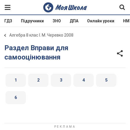
ГДЗ
Підручники
ЗНО
ДПА
Онлайн уроки
НМ
Алгебра 8 клас І. М. Черевко 2008
Раздел Вправи для
самооцінювання
1
2
3
4
5
6