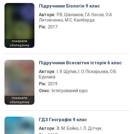
Підручники Біологія 9 клас
Автори:
Р.В. Шаламов, Г.А. Носов, О.А.
Литовченко, М.С. Каліберда
Рік:
2017
показати
обкладинку
Підручники Всесвітня історія 6 клас
Автори:
І. Я. Щупак, І. О. Піскарьова, О.В.
Бурлака
Рік:
2019
Опис:
Інтегрований курс
показати
обкладинку
ГДЗ Географія 9 клас
Автори:
В. М. Бойко, І. Л. Дітчук