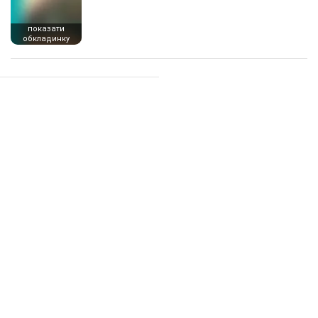
показати
обкладинку