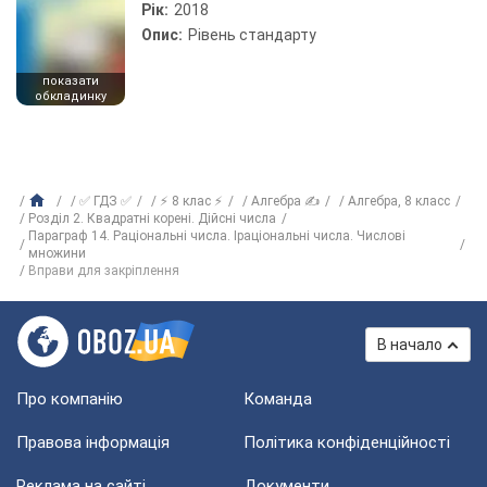
Рік:
2018
Опис:
Рівень стандарту
показати
обкладинку
✅ ГДЗ ✅
⚡ 8 клас ⚡
Алгебра ✍
Алгебра, 8 класс
Розділ 2. Квадратні корені. Дійсні числа
Параграф 14. Раціональні числа. Іраціональні числа. Числові
множини
Вправи для закріплення
В начало
Про компанію
Команда
Правова інформація
Політика конфіденційності
Реклама на сайті
Документи