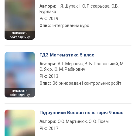
Автори:
І. Я. Щупак, І. О. Піскарьова, О.В.
Бурлака
Рік:
2019
Опис:
Інтегрований курс
показати
обкладинку
ГДЗ Математика 5 клас
Автори:
А. Г. Мерзляк, В. Б. Полонський, М.
С. Якір, Ю. М. Рабінович
Рік:
2013
Опис:
Збірник задач і контрольних робіт
показати
обкладинку
Підручники Всесвітня історія 9 клас
Автори:
О.О. Мартинюк, О. О. Гісем
Рік:
2017