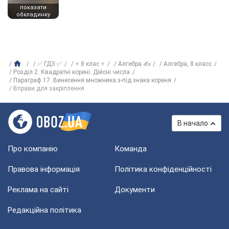
показати
обкладинку
✅ ГДЗ ✅
⚡ 8 клас ⚡
Алгебра ✍
Алгебра, 8 класс
Розділ 2. Квадратні корені. Дійсні числа
Параграф 17. Винесення множника з-під знака кореня
Вправи для закріплення
В начало
Про компанію
Команда
Правова інформація
Політика конфіденційності
Реклама на сайті
Документи
Редакційна політика