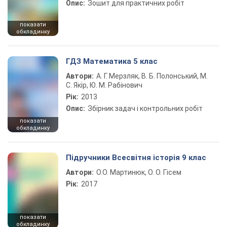
Опис:
Зошит для практичних робіт
показати
обкладинку
ГДЗ Математика 5 клас
Автори:
А. Г. Мерзляк, В. Б. Полонський, М.
С. Якір, Ю. М. Рабінович
Рік:
2013
Опис:
Збірник задач і контрольних робіт
показати
обкладинку
Підручники Всесвітня історія 9 клас
Автори:
О.О. Мартинюк, О. О. Гісем
Рік:
2017
показати
обкладинку