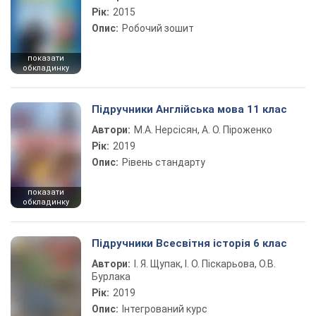
Рік:
2015
Опис:
Робочий зошит
показати
обкладинку
Підручники Англійська мова 11 клас
Автори:
М.А. Нерсісян, А. О. Піроженко
Рік:
2019
Опис:
Рівень стандарту
показати
обкладинку
Підручники Всесвітня історія 6 клас
Автори:
І. Я. Щупак, І. О. Піскарьова, О.В.
Бурлака
Рік:
2019
Опис:
Інтегрований курс