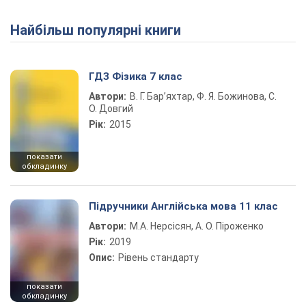
Найбільш популярні книги
Play Video
ГДЗ Фізика 7 клас
Автори:
В. Г. Бар’яхтар, Ф. Я. Божинова, С.
О. Довгий
Рік:
2015
показати
обкладинку
Підручники Англійська мова 11 клас
Автори:
М.А. Нерсісян, А. О. Піроженко
Рік:
2019
Опис:
Рівень стандарту
показати
обкладинку