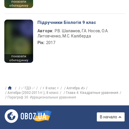
показати
обкладинку
Підручники Біологія 9 клас
Автори:
Р.В. Шаламов, Г.А. Носов, О.А.
Литовченко, М.С. Каліберда
Рік:
2017
показати
обкладинку
✅ ГДЗ ✅
⚡ 8 клас ⚡
Алгебра ✍
Алгебра (2002-2011гг.), 8 класс
Глава 4. Квадратные уравнения
Параграф 30. Иррациональные уравнения
В начало