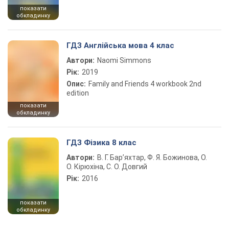
показати
обкладинку
ГДЗ Англійська мова 4 клас
Автори:
Naomi Simmons
Рік:
2019
Опис:
Family and Friends 4 workbook 2nd
edition
показати
обкладинку
ГДЗ Фізика 8 клас
Автори:
В. Г. Бар’яхтар, Ф. Я. Божинова, О.
О. Кірюхіна, С. О. Довгий
Рік:
2016
показати
обкладинку