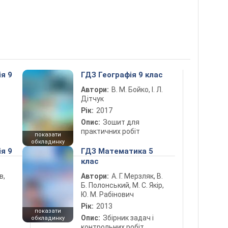
ія 9
ГДЗ Географія 9 клас
Автори:
В. М. Бойко, І. Л.
Дітчук
Рік:
2017
Опис:
Зошит для
практичних робіт
показати
обкладинку
ія 9
ГДЗ Математика 5
клас
в,
Автори:
А. Г. Мерзляк, В.
Б. Полонський, М. С. Якір,
Ю. М. Рабінович
Рік:
2013
показати
Опис:
Збірник задач і
обкладинку
контрольних робіт