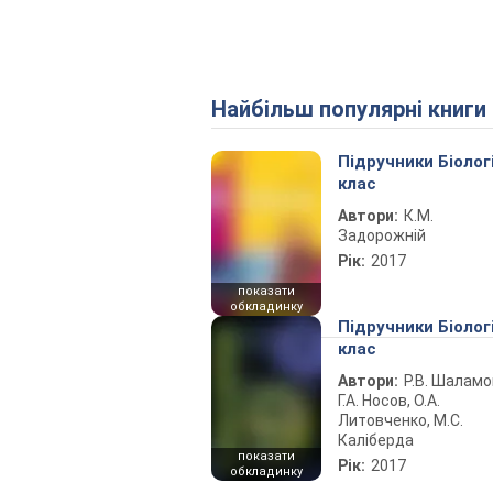
Найбільш популярні книги
Підручники Біолог
клас
Автори:
К.М.
Задорожній
Рік:
2017
показати
обкладинку
Підручники Біолог
клас
Автори:
Р.В. Шаламо
Г.А. Носов, О.А.
Литовченко, М.С.
Каліберда
показати
Рік:
2017
обкладинку