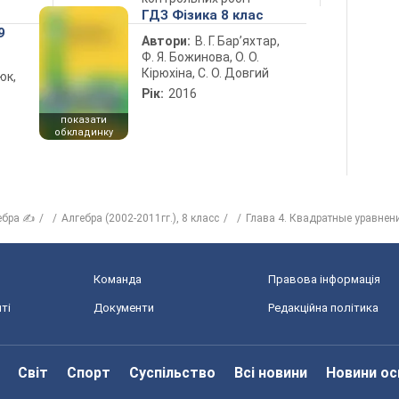
ГДЗ Фізика 8 клас
9
Автори:
В. Г. Бар’яхтар,
Ф. Я. Божинова, О. О.
Кірюхіна, С. О. Довгий
юк,
Рік:
2016
показати
обкладинку
ебра ✍
Алгебра (2002-2011гг.), 8 класс
Глава 4. Квадратные уравнен
Команда
Правова інформація
ті
Документи
Редакційна політика
Світ
Спорт
Суспільство
Всі новини
Новини ос