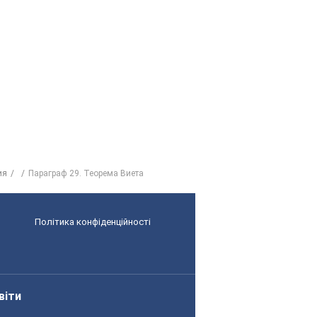
ия
Параграф 29. Теорема Виета
Політика конфіденційності
віти