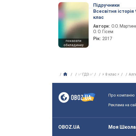
Підручники
Всесвітня історія 
клас
Автори:
О.О. Мартин
О. О. Гісем
Рік:
2017
показати
обкладинку
✅ ГДЗ ✅
⚡ 8 клас ⚡
Алг
Про компанію
Реклама на сай
OBOZ.UA
Моя Школа