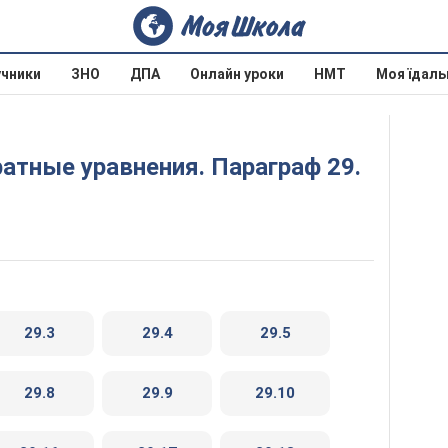
учники
ЗНО
ДПА
Онлайн уроки
НМТ
Моя їдаль
29.3
29.4
29.5
29.8
29.9
29.10