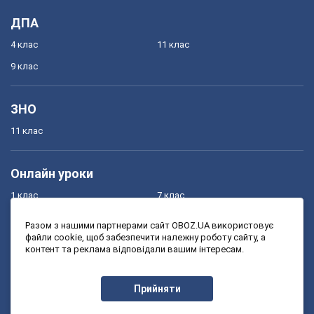
ДПА
4 клас
11 клас
9 клас
ЗНО
11 клас
Онлайн уроки
1 клас
7 клас
2 клас
8 клас
Разом з нашими партнерами сайт OBOZ.UA використовує
файли cookie, щоб забезпечити належну роботу сайту, а
3 клас
9 клас
контент та реклама відповідали вашим інтересам.
4 клас
10 клас
5 клас
11 клас
Прийняти
6 клас