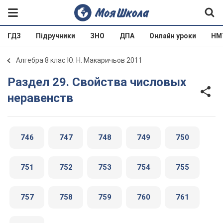
ГДЗ
Підручники
ЗНО
ДПА
Онлайн уроки
НМ
Алгебра 8 клас Ю. Н. Макаричьов 2011
Раздел 29. Свойства числовых
неравенств
746
747
748
749
750
751
752
753
754
755
757
758
759
760
761