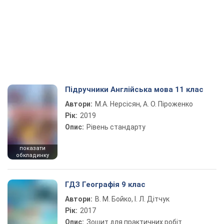
Підручники Англійська мова 11 клас
Автори:
М.А. Нерсісян, А. О. Піроженко
Рік:
2019
Опис:
Рівень стандарту
показати
обкладинку
ГДЗ Географія 9 клас
Автори:
В. М. Бойко, І. Л. Дітчук
Рік:
2017
Опис:
Зошит для практичних робіт