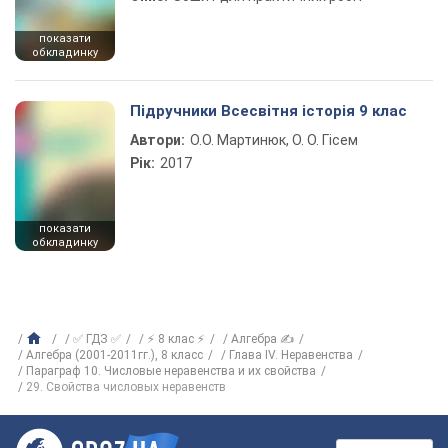
показати
обкладинку
Підручники Всесвітня історія 9 клас
Автори:
О.О. Мартинюк, О. О. Гісем
Рік:
2017
показати
обкладинку
✅ ГДЗ ✅
⚡ 8 клас ⚡
Алгебра ✍
Алгебра (2001-2011гг.), 8 класс
Глава IV. Неравенства
Параграф 10. Числовые неравенства и их свойства
29. Свойства числовых неравенств