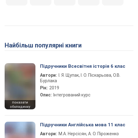
Найбільш популярні книги
Підручники Всесвітня історія 6 клас
Автори:
І. Я. Щупак, І. О. Піскарьова, О.В.
Бурлака
Рік:
2019
Опис:
Інтегрований курс
показати
обкладинку
Підручники Англійська мова 11 клас
Автори:
М.А. Нерсісян, А. О. Піроженко