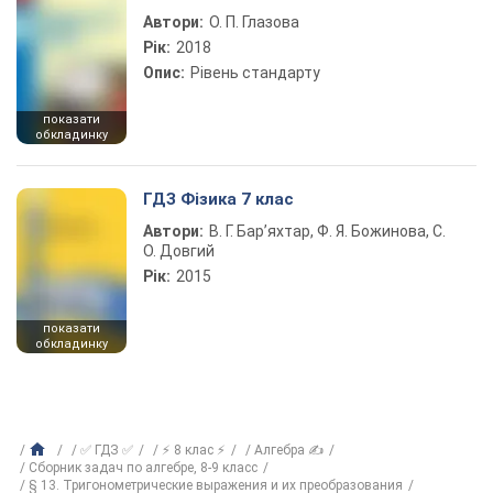
Автори:
О. П. Глазова
Рік:
2018
Опис:
Рівень стандарту
показати
обкладинку
ГДЗ Фізика 7 клас
Автори:
В. Г. Бар’яхтар, Ф. Я. Божинова, С.
О. Довгий
Рік:
2015
показати
обкладинку
✅ ГДЗ ✅
⚡ 8 клас ⚡
Алгебра ✍
Сборник задач по алгебре, 8-9 класс
§ 13. Тригонометрические выражения и их преобразования