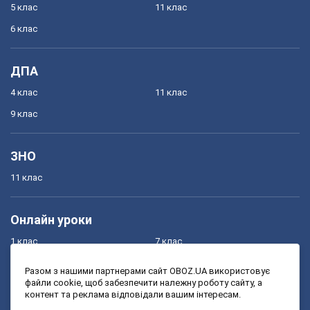
5 клас
11 клас
6 клас
ДПА
4 клас
11 клас
9 клас
ЗНО
11 клас
Онлайн уроки
1 клас
7 клас
2 клас
8 клас
Разом з нашими партнерами сайт OBOZ.UA використовує
файли cookie, щоб забезпечити належну роботу сайту, а
3 клас
9 клас
контент та реклама відповідали вашим інтересам.
4 клас
10 клас