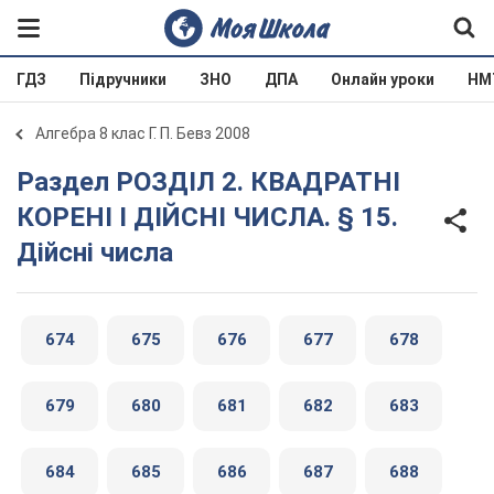
ГДЗ
Підручники
ЗНО
ДПА
Онлайн уроки
НМ
Алгебра 8 клас Г. П. Бевз 2008
Раздел РОЗДІЛ 2. КВАДРАТНІ
КОРЕНІ І ДІЙСНІ ЧИСЛА. § 15.
Дійсні числа
674
675
676
677
678
679
680
681
682
683
684
685
686
687
688