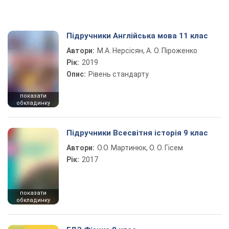
Підручники Англійська мова 11 клас
Автори:
М.А. Нерсісян, А. О. Піроженко
Рік:
2019
Опис:
Рівень стандарту
показати
обкладинку
Підручники Всесвітня історія 9 клас
Автори:
О.О. Мартинюк, О. О. Гісем
Рік:
2017
показати
обкладинку