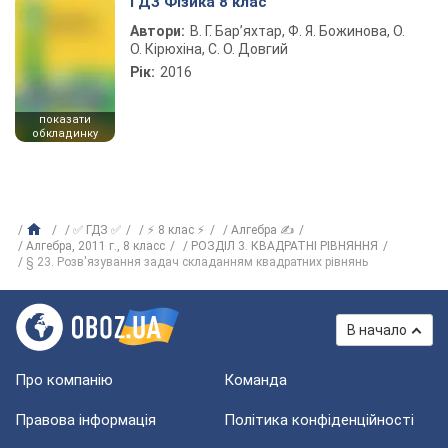
ГДЗ Фізика 8 клас
Автори:
В. Г. Бар’яхтар, Ф. Я. Божинова, О.
О. Кірюхіна, С. О. Довгий
Рік:
2016
показати
обкладинку
✅ ГДЗ ✅
⚡ 8 клас ⚡
Алгебра ✍
Алгебра, 2011 г., 8 класс
РОЗДІЛ 3. КВАДРАТНІ РІВНЯННЯ
§ 23. Розв'язування задач складанням квадратних рівнянь
В начало
Про компанію
Команда
Правова інформація
Політика конфіденційності