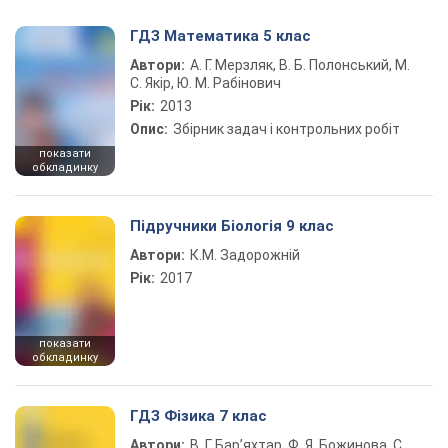
ГДЗ Математика 5 клас
Автори:
А. Г. Мерзляк, В. Б. Полонський, М.
С. Якір, Ю. М. Рабінович
Рік:
2013
Опис:
Збірник задач і контрольних робіт
показати
обкладинку
Підручники Біологія 9 клас
Автори:
К.М. Задорожній
Рік:
2017
показати
обкладинку
ГДЗ Фізика 7 клас
Автори:
В. Г. Бар’яхтар, Ф. Я. Божинова, С.