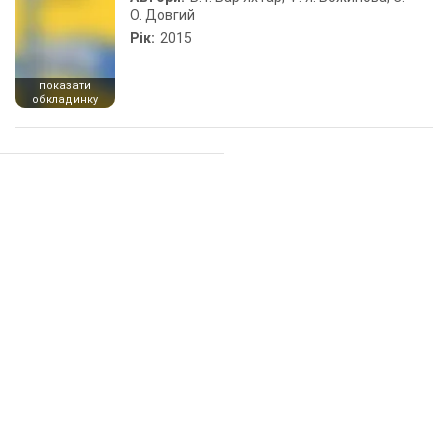
О. Довгий
Рік:
2015
показати
обкладинку