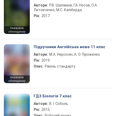
Автори:
Р.В. Шаламов, Г.А. Носов, О.А.
Литовченко, М.С. Каліберда
Рік:
2017
показати
обкладинку
Підручники Англійська мова 11 клас
Автори:
М.А. Нерсісян, А. О. Піроженко
Рік:
2019
Опис:
Рівень стандарту
показати
обкладинку
ГДЗ Біологія 7 клас
Автори:
В. І. Соболь
Рік:
2015
Опис:
Робочий зошит