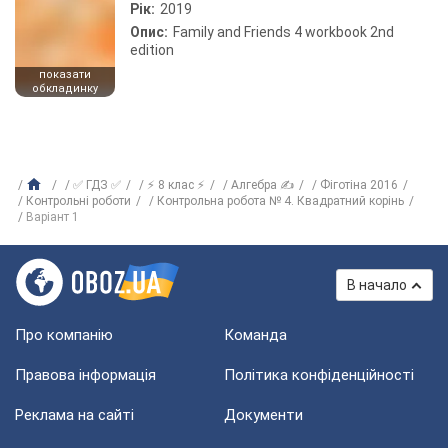
Рік:
2019
Опис:
Family and Friends 4 workbook 2nd
edition
показати
обкладинку
✅ ГДЗ ✅
⚡ 8 клас ⚡
Алгебра ✍
Фіготіна 2016
Контрольні роботи
Контрольна робота № 4. Квадратний корінь
Варіант 1
В начало
Про компанію
Команда
Правова інформація
Політика конфіденційності
Реклама на сайті
Документи