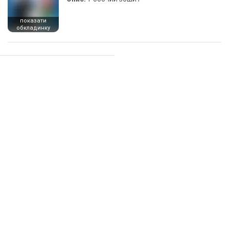
показати
обкладинку