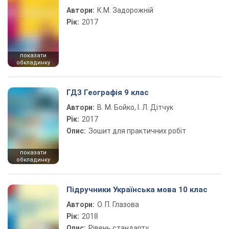
Автори:
К.М. Задорожній
Рік:
2017
показати
обкладинку
ГДЗ Географія 9 клас
Автори:
В. М. Бойко, І. Л. Дітчук
Рік:
2017
Опис:
Зошит для практичних робіт
показати
обкладинку
Підручники Українська мова 10 клас
Автори:
О. П. Глазова
Рік:
2018
Опис:
Рівень стандарту