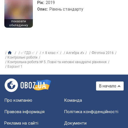
Рік:
2019
Опис:
Рівень стандарту
показати
обкладинку
✅ ГДЗ ✅
⚡ 8 клас ⚡
Алгебра ✍
Фіготіна 2016
Контрольні роботи
Контрольна робота № 5. Повні та неповні квадратні рівняння
Варіант 1
В начало
Про компанію
Команда
Правова інформація
Політика конфіденційності
Реклама на сайті
Документи