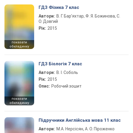
ГДЗ Фізика 7 клас
Автори:
В. Г. Бар’яхтар, Ф. Я. Божинова, С.
О. Довгий
Рік:
2015
показати
обкладинку
ГДЗ Біологія 7 клас
Автори:
В. І. Соболь
Рік:
2015
Опис:
Робочий зошит
показати
обкладинку
Підручники Англійська мова 11 клас
Автори:
М.А. Нерсісян, А. О. Піроженко