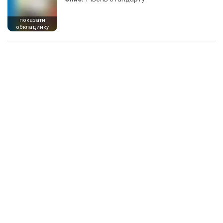
показати
обкладинку