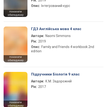
Рік:
2019
Опис:
Інтегрований курс
показати
обкладинку
ГДЗ Англійська мова 4 клас
Автори:
Naomi Simmons
Рік:
2019
Опис:
Family and Friends 4 workbook 2nd
edition
показати
обкладинку
Підручники Біологія 9 клас
Автори:
К.М. Задорожній
Рік:
2017
показати
обкладинку