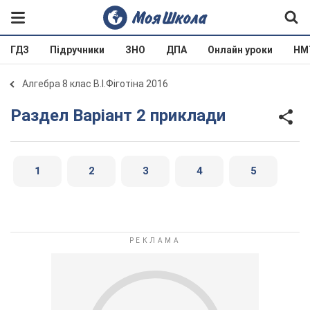
ГДЗ
Підручники
ЗНО
ДПА
Онлайн уроки
НМ
Алгебра 8 клас В.І.Фіготіна 2016
Раздел Варіант 2 приклади
1
2
3
4
5