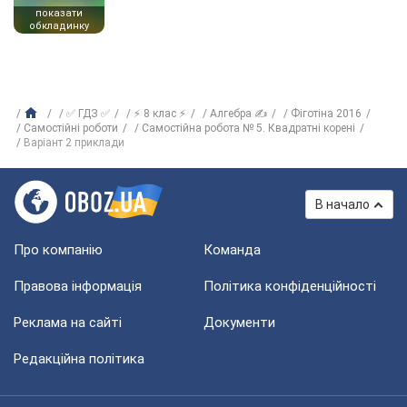
показати
обкладинку
✅ ГДЗ ✅
⚡ 8 клас ⚡
Алгебра ✍
Фіготіна 2016
Самостійні роботи
Самостійна робота № 5. Квадратні корені
Варіант 2 приклади
В начало
Про компанію
Команда
Правова інформація
Політика конфіденційності
Реклама на сайті
Документи
Редакційна політика