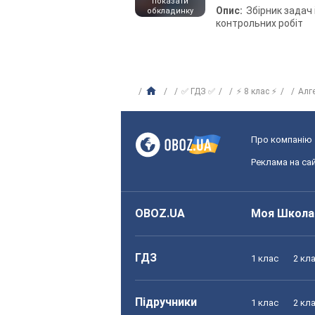
показати
Опис:
Збірник задач 
обкладинку
контрольних робіт
✅ ГДЗ ✅
⚡ 8 клас ⚡
Алг
Про компанію
Реклама на сай
OBOZ.UA
Моя Школа
ГДЗ
1 клас
2 кл
Підручники
1 клас
2 кл