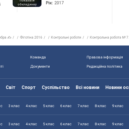
показати
Рік:
2017
і
обкладинку
ебра ✍
Фіготіна 2016
Контрольні роботи
Контрольна робота № 7
Команда
Правова інформація
ті
Документи
Редакційна політика
Світ
Спорт
Суспільство
Всі новини
Новини ос
ас
3 клас
4 клас
5 клас
6 клас
7 клас
8 клас
9 клас
ас
3 клас
4 клас
5 клас
6 клас
7 клас
8 клас
9 клас