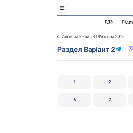
ГДЗ
Підр
Алгебра 8 клас В.І.Фіготіна 2016
Раздел Варіант 2
1
2
6
7