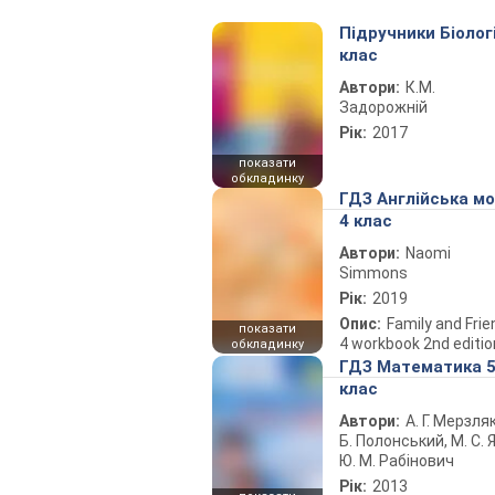
Підручники Біолог
клас
Автори:
К.М.
Задорожній
Рік:
2017
показати
обкладинку
ГДЗ Англійська м
4 клас
Автори:
Naomi
Simmons
Рік:
2019
Опис:
Family and Fri
показати
4 workbook 2nd editio
обкладинку
ГДЗ Математика 
клас
Автори:
А. Г. Мерзляк
Б. Полонський, М. С. Я
Ю. М. Рабінович
Рік:
2013