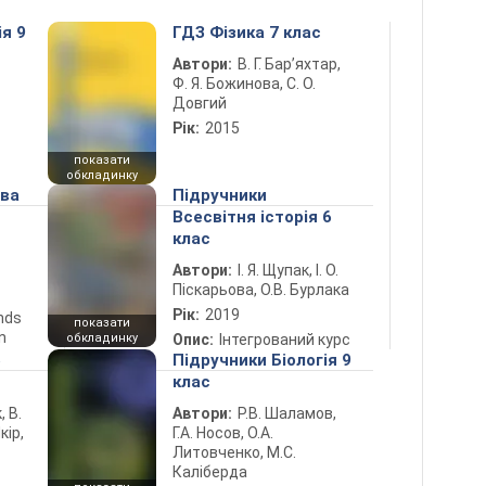
ія 9
ГДЗ Фізика 7 клас
Автори:
В. Г. Бар’яхтар,
Ф. Я. Божинова, С. О.
Довгий
Рік:
2015
показати
обкладинку
ова
Підручники
Всесвітня історія 6
клас
Автори:
І. Я. Щупак, І. О.
Піскарьова, О.В. Бурлака
Рік:
2019
ends
показати
n
обкладинку
Опис:
Інтегрований курс
5
Підручники Біологія 9
клас
, В.
Автори:
Р.В. Шаламов,
кір,
Г.А. Носов, О.А.
Литовченко, М.С.
Каліберда