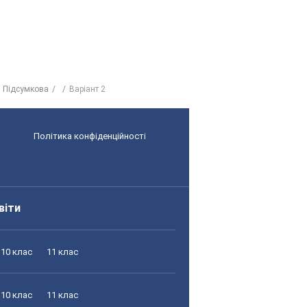
. Підсумкова
Варіант 2
Політика конфіденційності
віти
10 клас
11 клас
10 клас
11 клас