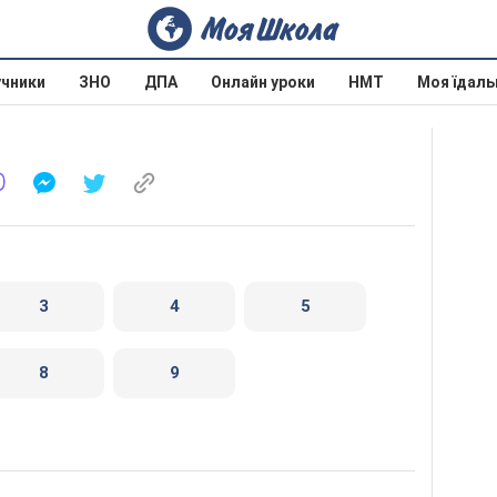
учники
ЗНО
ДПА
Онлайн уроки
НМТ
Моя їдаль
3
4
5
8
9