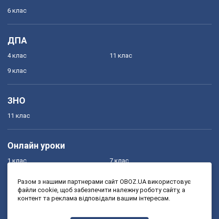
6 клас
ДПА
4 клас
11 клас
9 клас
ЗНО
11 клас
Онлайн уроки
1 клас
7 клас
2 клас
8 клас
Разом з нашими партнерами сайт OBOZ.UA використовує
файли cookie, щоб забезпечити належну роботу сайту, а
3 клас
9 клас
контент та реклама відповідали вашим інтересам.
4 клас
10 клас