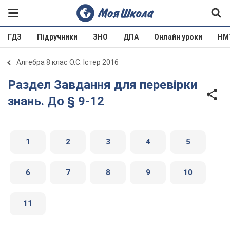
ГДЗ
Підручники
ЗНО
ДПА
Онлайн уроки
НМ
Алгебра 8 клас О.С. Істер 2016
Раздел Завдання для перевірки
знань. До § 9-12
1
2
3
4
5
6
7
8
9
10
11