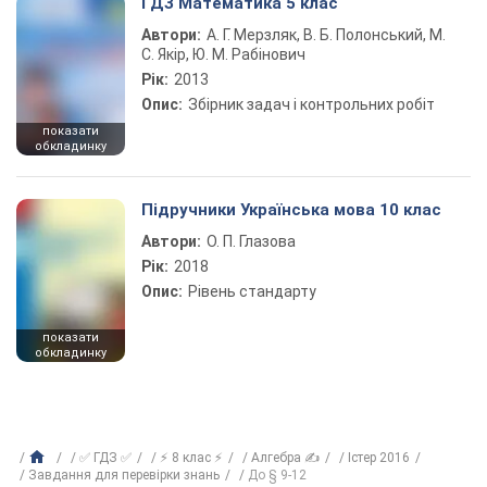
ГДЗ Математика 5 клас
Автори:
А. Г. Мерзляк, В. Б. Полонський, М.
С. Якір, Ю. М. Рабінович
Рік:
2013
Опис:
Збірник задач і контрольних робіт
показати
обкладинку
Підручники Українська мова 10 клас
Автори:
О. П. Глазова
Рік:
2018
Опис:
Рівень стандарту
показати
обкладинку
✅ ГДЗ ✅
⚡ 8 клас ⚡
Алгебра ✍
Істер 2016
Завдання для перевірки знань
До § 9-12