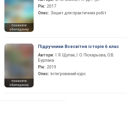
Рік:
2017
Опис:
Зошит для практичних робіт
показати
обкладинку
Підручники Всесвітня історія 6 клас
Автори:
І. Я. Щупак, І. О. Піскарьова, О.В.
Бурлака
Рік:
2019
Опис:
Інтегрований курс
показати
обкладинку