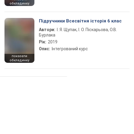
обкладинку
Підручники Всесвітня історія 6 клас
Автори:
І. Я. Щупак, І. О. Піскарьова, О.В.
Бурлака
Рік:
2019
Опис:
Інтегрований курс
показати
обкладинку