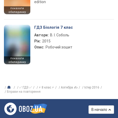
edition
показати
обкладинку
ГДЗ Біологія 7 клас
Автори:
В. І. Соболь
Рік:
2015
Опис:
Робочий зошит
показати
обкладинку
✅ ГДЗ ✅
⚡ 8 клас ⚡
Алгебра ✍
Істер 2016
Вправи на повторення
В начало