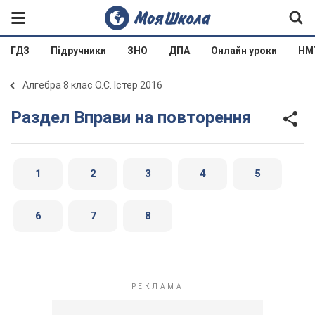
ГДЗ
Підручники
ЗНО
ДПА
Онлайн уроки
НМ
Алгебра 8 клас О.С. Істер 2016
Раздел Вправи на повторення
1
2
3
4
5
6
7
8