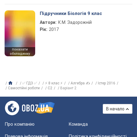
Підручники Біологія 9 клас
Автори:
К.М. Задорожній
Рік:
2017
показати
обкладинку
✅ ГДЗ ✅
⚡ 8 клас ⚡
Алгебра ✍
Істер 2016
Самостійні роботи
С2
Варіант 2
В начало
Про компанію
Команда
Правова інформація
Політика конфіденційності