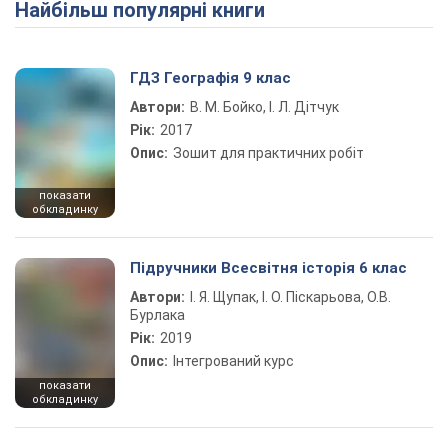
Найбільш популярні книги
ГДЗ Географія 9 клас
Автори:
В. М. Бойко, І. Л. Дітчук
Рік:
2017
Опис:
Зошит для практичних робіт
показати
обкладинку
Підручники Всесвітня історія 6 клас
Автори:
І. Я. Щупак, І. О. Піскарьова, О.В.
Бурлака
Рік:
2019
Опис:
Інтегрований курс
показати
обкладинку