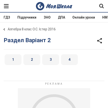
ГДЗ
Підручники
ЗНО
ДПА
Онлайн уроки
НМ
Алгебра 8 клас О.С. Істер 2016
Раздел Варіант 2
1
2
3
4