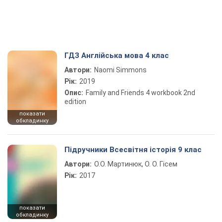
ГДЗ Англійська мова 4 клас
Автори:
Naomi Simmons
Рік:
2019
Опис:
Family and Friends 4 workbook 2nd
edition
показати
обкладинку
Підручники Всесвітня історія 9 клас
Автори:
О.О. Мартинюк, О. О. Гісем
Рік:
2017
показати
обкладинку