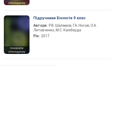
обкладинку
Підручники Біологія 9 клас
Автори:
Р.В. Шаламов, Г.А. Носов, О.А.
Литовченко, М.С. Каліберда
Рік:
2017
показати
обкладинку