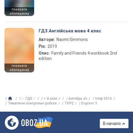
показати
обкладинку
ГДЗ Англійська мова 4 клас
Автори:
Naomi Simmons
Рік:
2019
Опис:
Family and Friends 4 workbook 2nd
edition
показати
обкладинку
✅ ГДЗ ✅
⚡ 8 клас ⚡
Алгебра ✍
Істер 2016
Тематичні контрольні роботи
ТКР2
Варіант 3
В начало