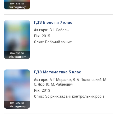
показати
обкладинку
ГДЗ Біологія 7 клас
Автори:
В. І. Соболь
Рік:
2015
Опис:
Робочий зошит
показати
обкладинку
ГДЗ Математика 5 клас
Автори:
А. Г. Мерзляк, В. Б. Полонський, М.
С. Якір, Ю. М. Рабінович
Рік:
2013
Опис:
Збірник задач і контрольних робіт
показати
обкладинку