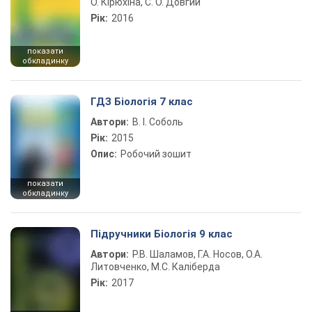
О. Кірюхіна, С. О. Довгий
Рік:
2016
показати
обкладинку
ГДЗ Біологія 7 клас
Автори:
В. І. Соболь
Рік:
2015
Опис:
Робочий зошит
показати
обкладинку
Підручники Біологія 9 клас
Автори:
Р.В. Шаламов, Г.А. Носов, О.А.
Литовченко, М.С. Каліберда
Рік:
2017