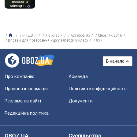
показати
обкладинку
✅ ГДЗ ✅
⚡ 8 клас ⚡
Алгебра ✍
Мерзляк 2016
Вправи для повторення курсу алгебри 8 класу
837
В начало
Про компанію
Команда
Правова інформація
Політика конфіденційності
Реклама на сайті
Документи
Редакційна політика
OBOZ.UA
Суспільство