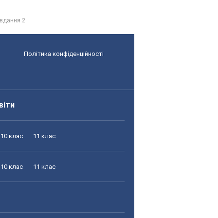
вдання 2
Політика конфіденційності
віти
10 клас
11 клас
10 клас
11 клас