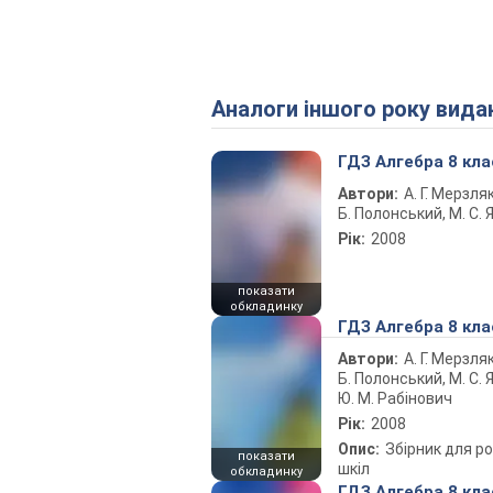
Аналоги іншого року вида
ГДЗ Алгебра 8 кла
Автори:
А. Г. Мерзляк
Б. Полонський, М. С. Я
Рік:
2008
показати
обкладинку
ГДЗ Алгебра 8 кла
Автори:
А. Г. Мерзляк
Б. Полонський, М. С. Я
Ю. М. Рабінович
Рік:
2008
Опис:
Збірник для ро
показати
шкіл
обкладинку
ГДЗ Алгебра 8 кла