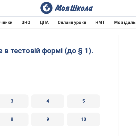
учники
ЗНО
ДПА
Онлайн уроки
НМТ
Моя їдаль
3
4
5
8
9
10