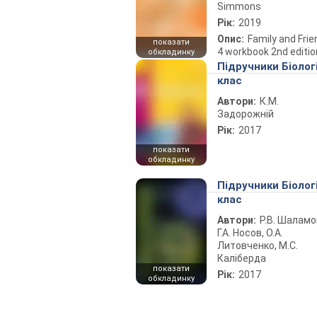
Simmons
Рік:
2019
Опис:
Family and Fri
показати
4 workbook 2nd editio
обкладинку
Підручники Біолог
клас
Автори:
К.М.
Задорожній
Рік:
2017
показати
обкладинку
Підручники Біолог
клас
Автори:
Р.В. Шаламо
Г.А. Носов, О.А.
Литовченко, М.С.
Каліберда
показати
Рік:
2017
обкладинку