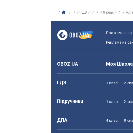
✅ ГДЗ ✅
⚡ 8 клас ⚡
Алг
Про компанію
Реклама на сай
OBOZ.UA
Моя Школа
ГДЗ
1 клас
2 кл
Підручники
1 клас
2 кл
ДПА
4 клас
9 кл