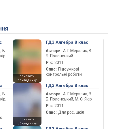
ння
с
ГДЗ Алгебра 8 клас
, В.
Автори:
А. Г. Мерзляк, В.
кір
Б. Полонський
Рік:
2011
Опис:
Підсумкові
контрольні роботи
показати
обкладинку
с
ГДЗ Алгебра 8 клас
, В.
Автори:
А. Г. Мерзляк, В.
кір,
Б. Полонський, М. С. Якір
Рік:
2011
Опис:
Для рос. шкіл
с.
показати
обкладинку
с
ГДЗ Алгебра 8 клас