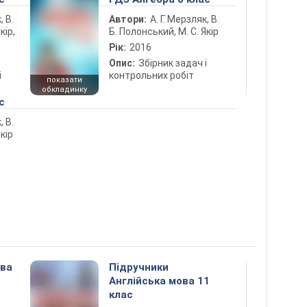
, В.
Автори:
А. Г. Мерзляк, В.
кір,
Б. Полонський, М. С. Якір
Рік:
2016
Опис:
Збірник задач і
і
контрольних робіт
показати
обкладинку
с
, В.
кір
ова
Підручники
Англійська мова 11
клас