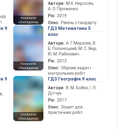
Автори:
М.А. Нерсісян,
А. О. Піроженко
Рік:
2019
ends
показати
n
обкладинку
Опис:
Рівень стандарту
ія 9
ГДЗ Математика 5
клас
Автори:
А. Г. Мерзляк, В.
Б. Полонський, М. С. Якір,
Ю. М. Рабінович
Рік:
2013
показати
Опис:
Збірник задач і
обкладинку
контрольних робіт
ія 9
ГДЗ Географія 9 клас
Автори:
В. М. Бойко, І. Л.
Дітчук
в,
Рік:
2017
Опис:
Зошит для
практичних робіт
показати
обкладинку