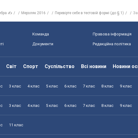
ебра ✍
Мерзляк 2016
Перевірте себе в тестовій формі (до § 1)
За
Команда
Правова інформація
ті
Документи
Редакційна політика
Світ
Спорт
Суспільство
Всі новини
Новини ос
ас
3 клас
4 клас
5 клас
6 клас
7 клас
8 клас
9 клас
ас
3 клас
4 клас
5 клас
6 клас
7 клас
8 клас
9 клас
ас
11 клас