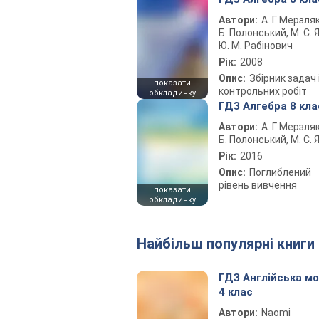
Автори:
А. Г. Мерзляк
Б. Полонський, М. С. Я
Ю. М. Рабінович
Рік:
2008
Опис:
Збірник задач 
показати
контрольних робіт
обкладинку
ГДЗ Алгебра 8 кла
Автори:
А. Г. Мерзляк
Б. Полонський, М. С. Я
Рік:
2016
Опис:
Поглиблений
рівень вивчення
показати
обкладинку
Найбільш популярні книги
ГДЗ Англійська м
4 клас
Автори:
Naomi