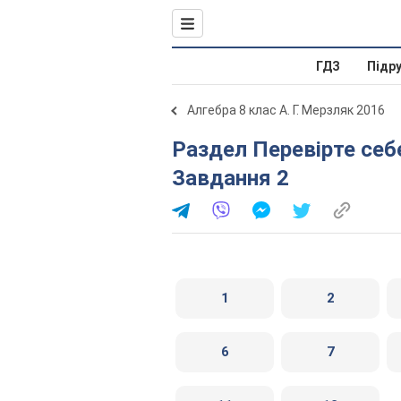
ГДЗ
Підр
Алгебра 8 клас А. Г. Мерзляк 2016
Раздел Перевірте себе в тестовій формі (до § 1).
Завдання 2
1
2
6
7