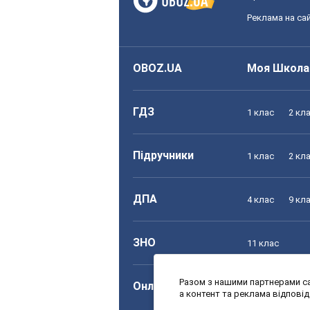
Реклама на сай
OBOZ.UA
Моя Школа
ГДЗ
1 клас
2 кл
Підручники
1 клас
2 кл
ДПА
4 клас
9 кл
ЗНО
11 клас
Разом з нашими партнерами са
Онлайн уроки
1 клас
2 кл
а контент та реклама відпові