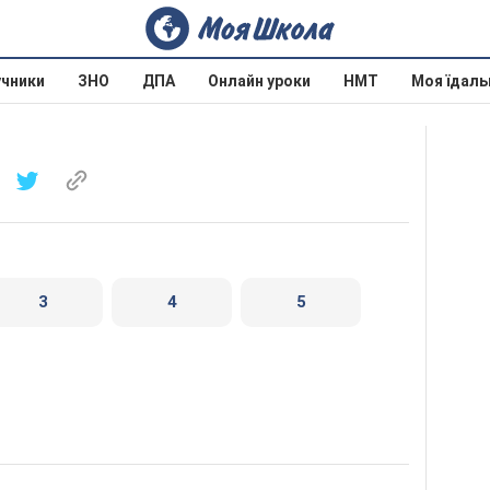
учники
ЗНО
ДПА
Онлайн уроки
НМТ
Моя їдаль
3
4
5