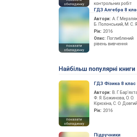
контрольних робіт
обкладинку
ГДЗ Алгебра 8 кла
Автори:
А. Г. Мерзляк
Б. Полонський, М. С. Я
Рік:
2016
Опис:
Поглиблений
рівень вивчення
показати
обкладинку
Найбільш популярні книги
ГДЗ Фізика 8 клас
Автори:
В. Г. Бар’яхт
Ф. Я. Божинова, О. О.
Кірюхіна, С. О. Довги
Рік:
2016
показати
обкладинку
Підручники