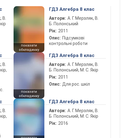
с
ГДЗ Алгебра 8 клас
, В.
Автори:
А. Г. Мерзляк, В.
кір
Б. Полонський
Рік:
2011
Опис:
Підсумкові
контрольні роботи
показати
обкладинку
с
ГДЗ Алгебра 8 клас
, В.
Автори:
А. Г. Мерзляк, В.
кір,
Б. Полонський, М. С. Якір
Рік:
2011
Опис:
Для рос. шкіл
с.
показати
обкладинку
с
ГДЗ Алгебра 8 клас
, В.
Автори:
А. Г. Мерзляк, В.
кір,
Б. Полонський, М. С. Якір
Рік:
2016
і
показати