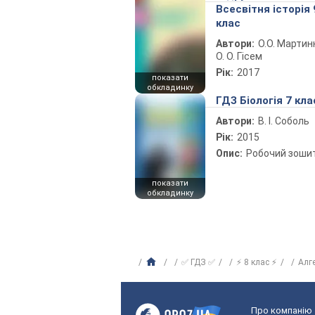
Всесвітня історія 
клас
Автори:
О.О. Мартин
О. О. Гісем
Рік:
2017
показати
обкладинку
ГДЗ Біологія 7 кла
Автори:
В. І. Соболь
Рік:
2015
Опис:
Робочий зоши
показати
обкладинку
✅ ГДЗ ✅
⚡ 8 клас ⚡
Алг
Про компанію