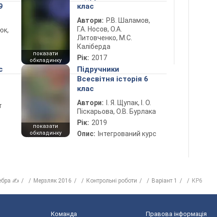
9
клас
Автори:
Р.В. Шаламов,
Г.А. Носов, О.А.
юк,
Литовченко, М.С.
Каліберда
показати
Рік:
2017
обкладинку
с
Підручники
Всесвітня історія 6
клас
Автори:
І. Я. Щупак, І. О.
т
Піскарьова, О.В. Бурлака
Рік:
2019
показати
обкладинку
Опис:
Інтегрований курс
ебра ✍
Мерзляк 2016
Контрольні роботи
Варіант 1
КР6
Команда
Правова інформація