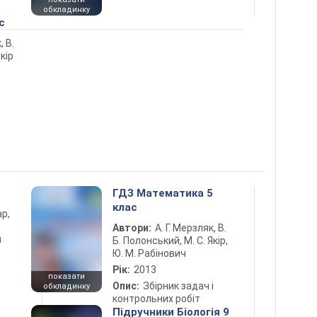
обкладинку
с
, В.
кір
ГДЗ Математика 5
клас
ар,
Автори:
А. Г. Мерзляк, В.
й
Б. Полонський, М. С. Якір,
Ю. М. Рабінович
Рік:
2013
показати
Опис:
Збірник задач і
обкладинку
контрольних робіт
Підручники Біологія 9