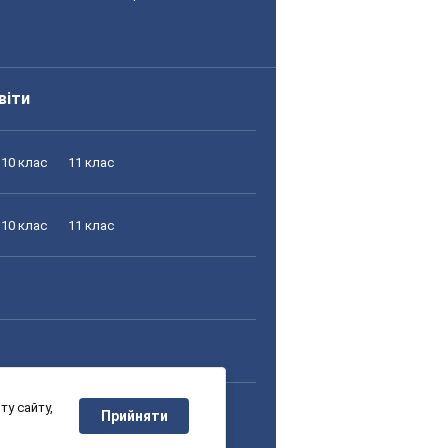
віти
10 клас
11 клас
10 клас
11 клас
у сайту,
10 клас
11 клас
Прийняти