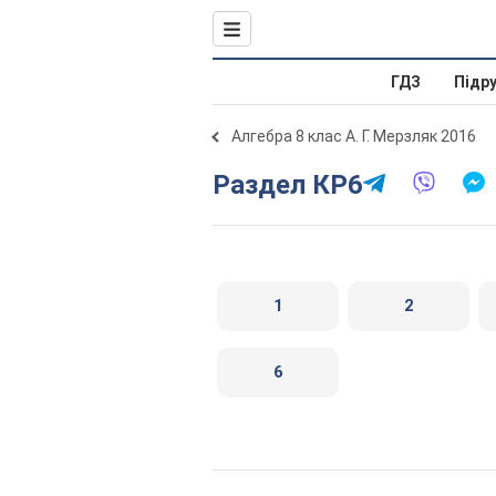
ГДЗ
Підр
Алгебра 8 клас А. Г. Мерзляк 2016
Раздел КР6
1
2
6