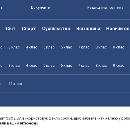
ті
Документи
Редакційна політика
Світ
Спорт
Суспільство
Всі новини
Новини ос
ас
3 клас
4 клас
5 клас
6 клас
7 клас
8 клас
9 клас
ас
3 клас
4 клас
5 клас
6 клас
7 клас
8 клас
9 клас
ас
11 клас
йт OBOZ.UA використовує файли cookie, щоб забезпечити належну робот
ас
3 клас
4 клас
5 клас
6 клас
7 клас
8 клас
9 клас
дали вашим інтересам.