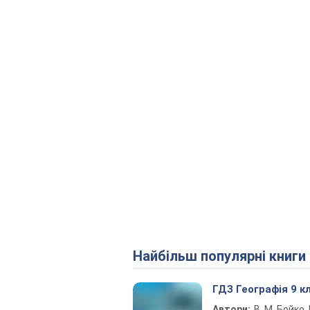
Найбільш популярні книги
ГДЗ Географія 9 к
Автори:
В. М. Бойко, І