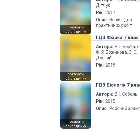
Дітчук
Рік:
2017
Опис:
Зошит для
практичних робіт
показати
обкладинку
ГДЗ Фізика 7 клас
Автори:
В. Г. Бар’яхт
Ф. Я. Божинова, С. О.
Довгий
Рік:
2015
показати
обкладинку
ГДЗ Біологія 7 кла
Автори:
В. І. Соболь
Рік:
2015
Опис:
Робочий зоши
показати
обкладинку