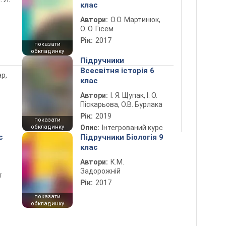
клас
Автори:
О.О. Мартинюк,
О. О. Гісем
Рік:
2017
показати
обкладинку
Підручники
Всесвітня історія 6
ар,
клас
Автори:
І. Я. Щупак, І. О.
Піскарьова, О.В. Бурлака
Рік:
2019
показати
обкладинку
Опис:
Інтегрований курс
с
Підручники Біологія 9
клас
Автори:
К.М.
Задорожній
т
Рік:
2017
показати
обкладинку