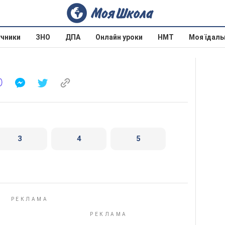
учники
ЗНО
ДПА
Онлайн уроки
НМТ
Моя їдаль
3
4
5