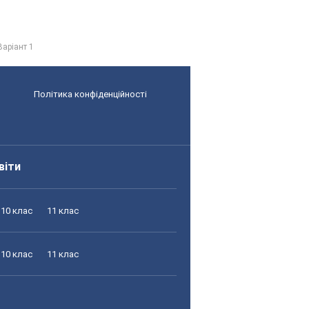
Варіант 1
Політика конфіденційності
віти
10 клас
11 клас
10 клас
11 клас