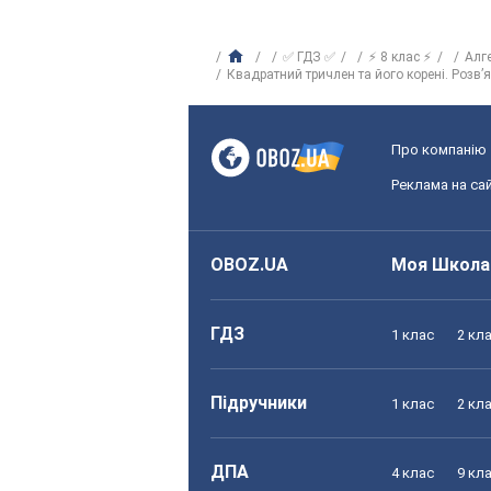
✅ ГДЗ ✅
⚡ 8 клас ⚡
Алг
Квадратний тричлен та його корені. Розв’
Про компанію
Реклама на сай
OBOZ.UA
Моя Школа
ГДЗ
1 клас
2 кл
Підручники
1 клас
2 кл
ДПА
4 клас
9 кл