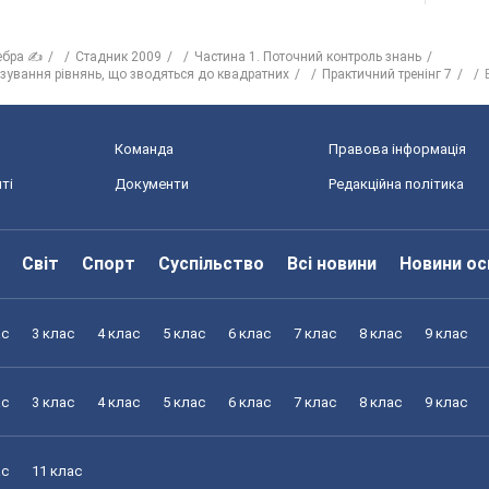
ебра ✍
Стадник 2009
Частина 1. Поточний контроль знань
язування рівнянь, що зводяться до квадратних
Практичний тренінг 7
Команда
Правова інформація
ті
Документи
Редакційна політика
Світ
Спорт
Суспільство
Всі новини
Новини ос
ас
3 клас
4 клас
5 клас
6 клас
7 клас
8 клас
9 клас
ас
3 клас
4 клас
5 клас
6 клас
7 клас
8 клас
9 клас
ас
11 клас