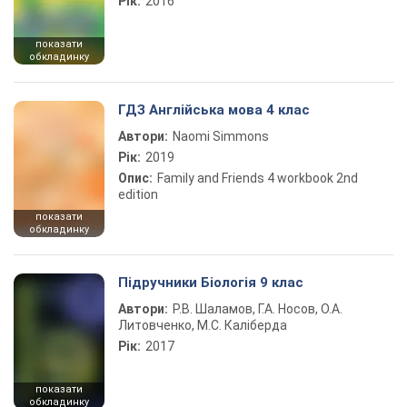
Рік:
2016
показати
обкладинку
ГДЗ Англійська мова 4 клас
Автори:
Naomi Simmons
Рік:
2019
Опис:
Family and Friends 4 workbook 2nd
edition
показати
обкладинку
Підручники Біологія 9 клас
Автори:
Р.В. Шаламов, Г.А. Носов, О.А.
Литовченко, М.С. Каліберда
Рік:
2017
показати
обкладинку