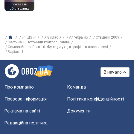
показати
обкладинку
✅ ГДЗ ✅
⚡ 8 клас ⚡
Алгебра ✍
Стадник 2009
Частина 1. Поточний контроль знань
Самостійна робота 10. Функція yx=, її графік та властивості
Варіант 1
В начало
Про компанію
Команда
Правова інформація
Політика конфіденційності
Реклама на сайті
Документи
Редакційна політика