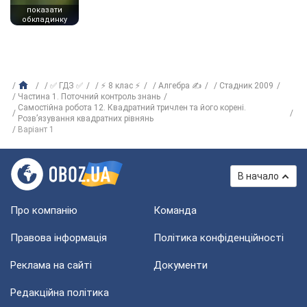
показати
обкладинку
✅ ГДЗ ✅
⚡ 8 клас ⚡
Алгебра ✍
Стадник 2009
Частина 1. Поточний контроль знань
Самостійна робота 12. Квадратний тричлен та його корені.
Розв’язування квадратних рівнянь
Варіант 1
В начало
Про компанію
Команда
Правова інформація
Політика конфіденційності
Реклама на сайті
Документи
Редакційна політика