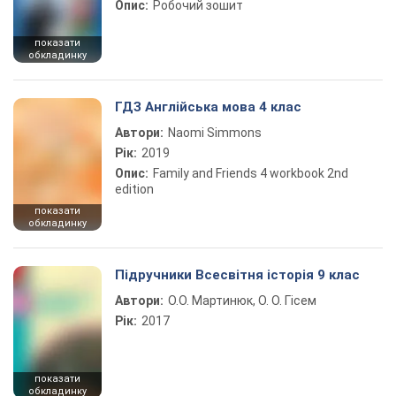
Опис:
Робочий зошит
показати
обкладинку
ГДЗ Англійська мова 4 клас
Автори:
Naomi Simmons
Рік:
2019
Опис:
Family and Friends 4 workbook 2nd
edition
показати
обкладинку
Підручники Всесвітня історія 9 клас
Автори:
О.О. Мартинюк, О. О. Гісем
Рік:
2017
показати
обкладинку