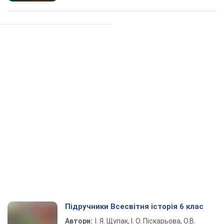
Підручники Всесвітня історія 6 клас
Автори:
І. Я. Щупак, І. О. Піскарьова, О.В.