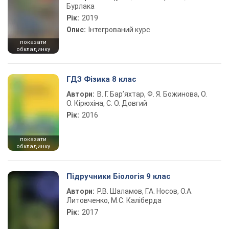
Бурлака
Рік:
2019
Опис:
Інтегрований курс
показати
обкладинку
ГДЗ Фізика 8 клас
Автори:
В. Г. Бар’яхтар, Ф. Я. Божинова, О.
О. Кірюхіна, С. О. Довгий
Рік:
2016
показати
обкладинку
Підручники Біологія 9 клас
Автори:
Р.В. Шаламов, Г.А. Носов, О.А.
Литовченко, М.С. Каліберда
Рік:
2017