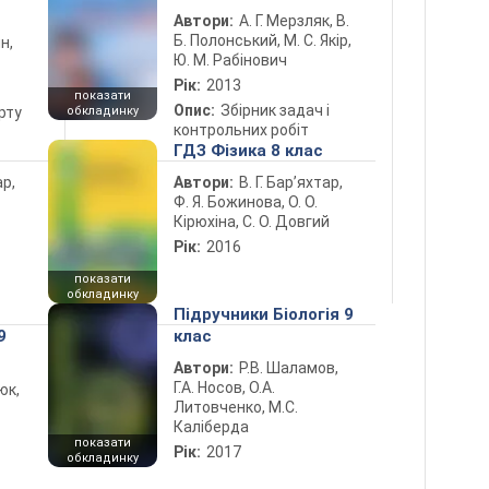
Автори:
А. Г. Мерзляк, В.
Б. Полонський, М. С. Якір,
н,
Ю. М. Рабінович
Рік:
2013
показати
Опис:
Збірник задач і
рту
обкладинку
контрольних робіт
ГДЗ Фізика 8 клас
ар,
Автори:
В. Г. Бар’яхтар,
Ф. Я. Божинова, О. О.
Кірюхіна, С. О. Довгий
Рік:
2016
показати
обкладинку
Підручники Біологія 9
9
клас
Автори:
Р.В. Шаламов,
Г.А. Носов, О.А.
юк,
Литовченко, М.С.
Каліберда
показати
Рік:
2017
обкладинку