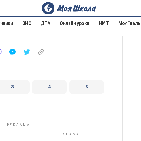
учники
ЗНО
ДПА
Онлайн уроки
НМТ
Моя їдаль
3
4
5