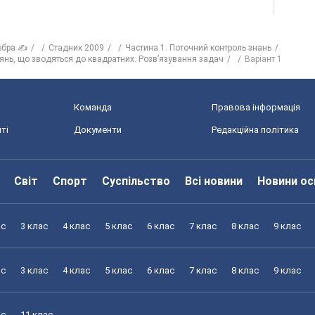
ебра ✍
Стадник 2009
Частина 1. Поточний контроль знань
нянь, що зводяться до квадратних. Розв’язування задач
Варіант 1
Команда
Правова інформація
ті
Документи
Редакційна політика
Світ
Спорт
Суспільство
Всі новини
Новини ос
ас
3 клас
4 клас
5 клас
6 клас
7 клас
8 клас
9 клас
ас
3 клас
4 клас
5 клас
6 клас
7 клас
8 клас
9 клас
ас
11 клас