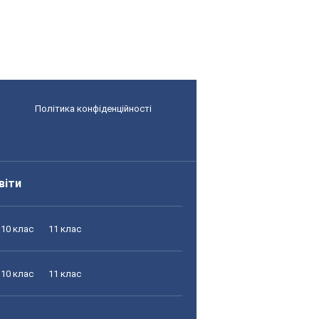
Політика конфіденційності
віти
10 клас
11 клас
10 клас
11 клас