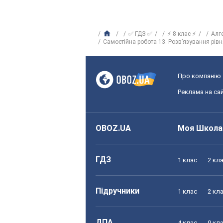
✅ ГДЗ ✅
⚡ 8 клас ⚡
Алг
Самостійна робота 13. Розв’язування рів
Про компанію
Реклама на сай
OBOZ.UA
Моя Школа
ГДЗ
1 клас
2 кл
Підручники
1 клас
2 кл
ДПА
4 клас
9 кл