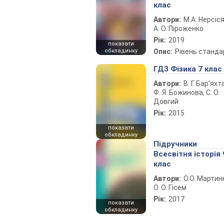
клас
Автори:
М.А. Нерсіся
А. О. Піроженко
Рік:
2019
показати
обкладинку
Опис:
Рівень станда
ГДЗ Фізика 7 клас
Автори:
В. Г. Бар’яхт
Ф. Я. Божинова, С. О.
Довгий
Рік:
2015
показати
обкладинку
Підручники
Всесвітня історія 
клас
Автори:
О.О. Мартин
О. О. Гісем
Рік:
2017
показати
обкладинку