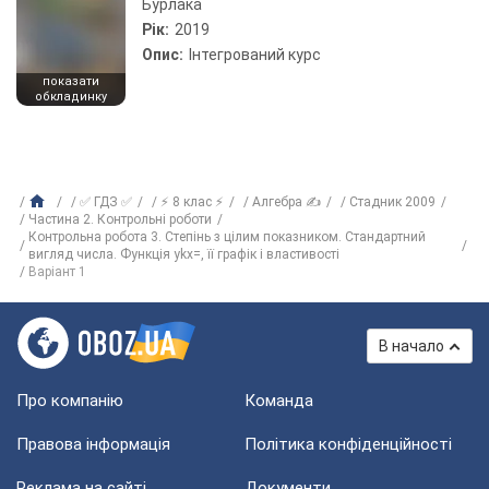
Бурлака
Рік:
2019
Опис:
Інтегрований курс
показати
обкладинку
✅ ГДЗ ✅
⚡ 8 клас ⚡
Алгебра ✍
Стадник 2009
Частина 2. Контрольні роботи
Контрольна робота 3. Степінь з цілим показником. Стандартний
вигляд числа. Функція ykx=, її графік і властивості
Варіант 1
В начало
Про компанію
Команда
Правова інформація
Політика конфіденційності
Реклама на сайті
Документи