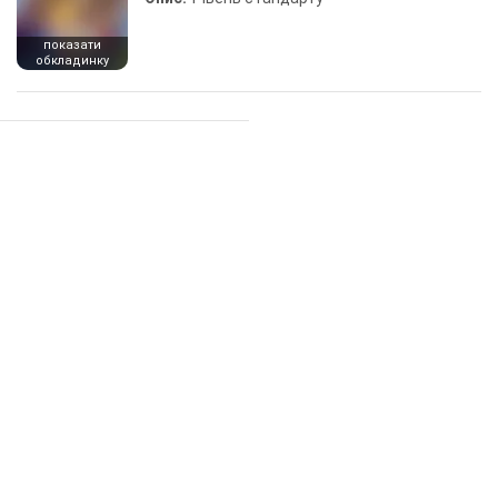
показати
обкладинку