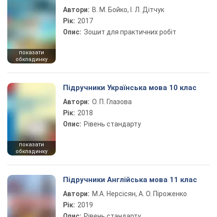
Автори:
В. М. Бойко, І. Л. Дітчук
Рік:
2017
Опис:
Зошит для практичних робіт
показати
обкладинку
Підручники Українська мова 10 клас
Автори:
О. П. Глазова
Рік:
2018
Опис:
Рівень стандарту
показати
обкладинку
Підручники Англійська мова 11 клас
Автори:
М.А. Нерсісян, А. О. Піроженко
Рік:
2019
Опис:
Рівень стандарту