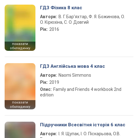
ГДЗ Фізика 8 клас
Автори:
В. Г. Бар’яхтар, Ф. Я. Божинова, О.
О. Кірюхіна, С. О. Довгий
Рік:
2016
показати
обкладинку
ГДЗ Англійська мова 4 клас
Автори:
Naomi Simmons
Рік:
2019
Опис:
Family and Friends 4 workbook 2nd
edition
показати
обкладинку
Підручники Всесвітня історія 6 клас
Автори:
І. Я. Щупак, І. О. Піскарьова, О.В.