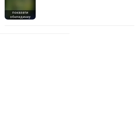
показати
обкладинку