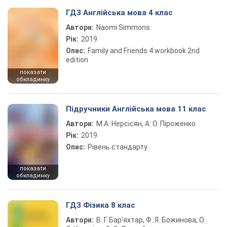
ГДЗ Англійська мова 4 клас
Автори:
Naomi Simmons
Рік:
2019
Опис:
Family and Friends 4 workbook 2nd
edition
показати
обкладинку
Підручники Англійська мова 11 клас
Автори:
М.А. Нерсісян, А. О. Піроженко
Рік:
2019
Опис:
Рівень стандарту
показати
обкладинку
ГДЗ Фізика 8 клас
Автори:
В. Г. Бар’яхтар, Ф. Я. Божинова, О.