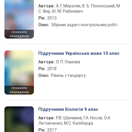
Автори:
А. Г. Мерзляк, В. Б. Полонський, М.
С. Якір, Ю. М. Рабінович
Рік:
2013
Опис:
Збірник задач і контрольних робіт
показати
обкладинку
Підручники Українська мова 10 клас
Автори:
О. П. Глазова
Рік:
2018
Опис:
Рівень стандарту
показати
обкладинку
Підручники Біологія 9 клас
Автори:
Р.В. Шаламов, Г.А. Носов, О.А.
Литовченко, М.С. Каліберда
Рік:
2017