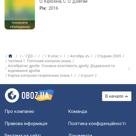
О. Кірюхіна, С. О. Довгий
Рік:
2016
показати
обкладинку
✅ ГДЗ ✅
⚡ 8 клас ⚡
Алгебра ✍
Стадник 2009
Частина 1. Поточний контроль знань
Алгебраїчні дроби. Основна властивість дробу. Додавання та
віднімання дробів
Картка контролю теоретичних знань 1
Варіант 2
В начало
Про компанію
Команда
Правова інформація
Політика конфіденційності
Реклама на сайті
Документи