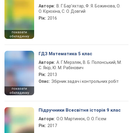
Автори:
В. Г. Бар’яхтар, Ф. Я. Божинова, О.
О. Кірюхіна, С. О. Довгий
Рік:
2016
показати
обкладинку
ГДЗ Математика 5 клас
Автори:
А. Г. Мерзляк, В. Б. Полонський, М.
С. Якір, Ю. М. Рабінович
Рік:
2013
Опис:
Збірник задач і контрольних робіт
показати
обкладинку
Підручники Всесвітня історія 9 клас
Автори:
О.О. Мартинюк, О. О. Гісем
Рік:
2017