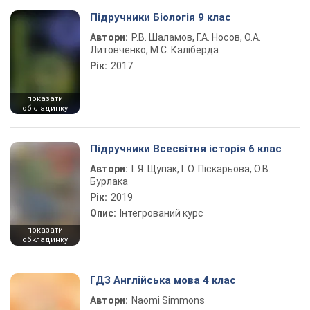
Підручники Біологія 9 клас
Автори:
Р.В. Шаламов, Г.А. Носов, О.А.
Литовченко, М.С. Каліберда
Рік:
2017
показати
обкладинку
Підручники Всесвітня історія 6 клас
Автори:
І. Я. Щупак, І. О. Піскарьова, О.В.
Бурлака
Рік:
2019
Опис:
Інтегрований курс
показати
обкладинку
ГДЗ Англійська мова 4 клас
Автори:
Naomi Simmons