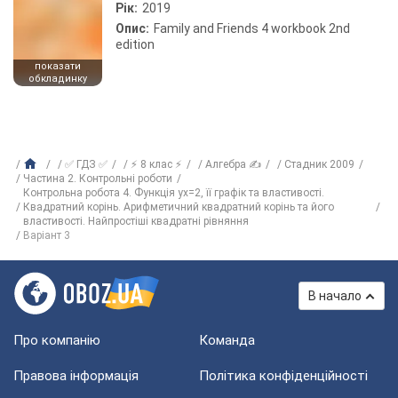
Рік:
2019
Опис:
Family and Friends 4 workbook 2nd
edition
показати
обкладинку
✅ ГДЗ ✅
⚡ 8 клас ⚡
Алгебра ✍
Стадник 2009
Частина 2. Контрольні роботи
Контрольна робота 4. Функція yx=2, її графік та властивості.
Квадратний корінь. Арифметичний квадратний корінь та його
властивості. Найпростіші квадратні рівняння
Варіант 3
В начало
Про компанію
Команда
Правова інформація
Політика конфіденційності