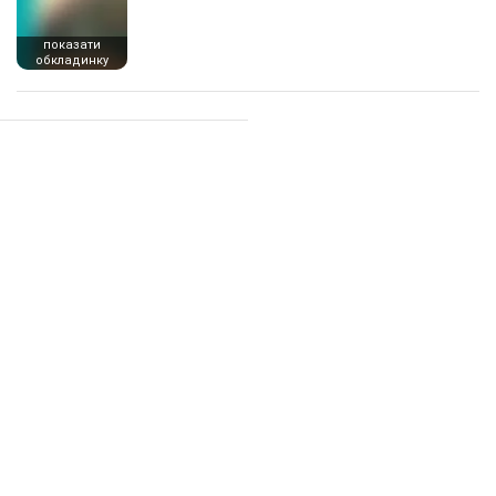
показати
обкладинку