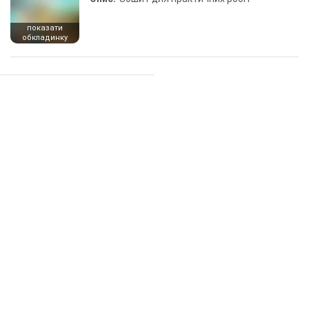
показати
обкладинку