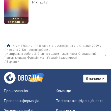
Рік:
2017
показати
обкладинку
✅ ГДЗ ✅
⚡ 8 клас ⚡
Алгебра ✍
Стадник 2009
Частина 2. Контрольні роботи
Контрольна робота 3. Степінь з цілим показником. Стандартний
вигляд числа. Функція ykx=, її графік і властивості
Варіант 4
В начало
Про компанію
Команда
Правова інформація
Політика конфіденційності
Реклама на сайті
Документи