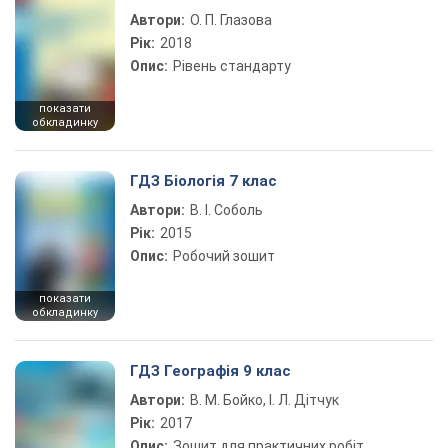
Автори:
О. П. Глазова
Рік:
2018
Опис:
Рівень стандарту
показати
обкладинку
ГДЗ Біологія 7 клас
Автори:
В. І. Соболь
Рік:
2015
Опис:
Робочий зошит
показати
обкладинку
ГДЗ Географія 9 клас
Автори:
В. М. Бойко, І. Л. Дітчук
Рік:
2017
Опис:
Зошит для практичних робіт