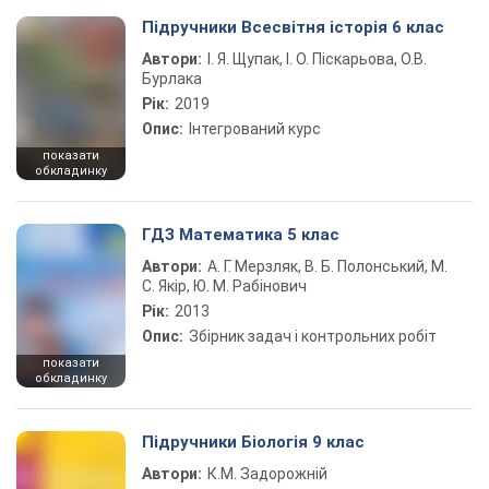
Підручники Всесвітня історія 6 клас
Автори:
І. Я. Щупак, І. О. Піскарьова, О.В.
Бурлака
Рік:
2019
Опис:
Інтегрований курс
показати
обкладинку
ГДЗ Математика 5 клас
Автори:
А. Г. Мерзляк, В. Б. Полонський, М.
С. Якір, Ю. М. Рабінович
Рік:
2013
Опис:
Збірник задач і контрольних робіт
показати
обкладинку
Підручники Біологія 9 клас
Автори:
К.М. Задорожній