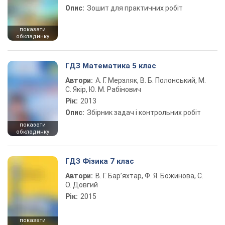
Опис:
Зошит для практичних робіт
показати
обкладинку
ГДЗ Математика 5 клас
Автори:
А. Г. Мерзляк, В. Б. Полонський, М.
С. Якір, Ю. М. Рабінович
Рік:
2013
Опис:
Збірник задач і контрольних робіт
показати
обкладинку
ГДЗ Фізика 7 клас
Автори:
В. Г. Бар’яхтар, Ф. Я. Божинова, С.
О. Довгий
Рік:
2015
показати