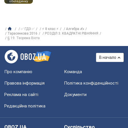
обкладинку
✅ ГДЗ ✅
⚡ 8 клас ⚡
Алгебра ✍
Тарасенкова 2016
РОЗДІЛ 3. КВАДРАТНІ РІВНЯННЯ
§ 19. Теорема Вієта
В начало
Про компанію
Команда
Правова інформація
Політика конфіденційності
Реклама на сайті
Документи
Редакційна політика
OBOZ.UA
Суспільство