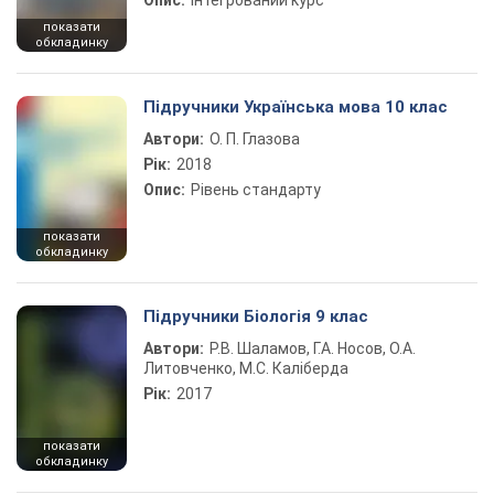
Опис:
Інтегрований курс
показати
обкладинку
Підручники Українська мова 10 клас
Автори:
О. П. Глазова
Рік:
2018
Опис:
Рівень стандарту
показати
обкладинку
Підручники Біологія 9 клас
Автори:
Р.В. Шаламов, Г.А. Носов, О.А.
Литовченко, М.С. Каліберда
Рік:
2017
показати
обкладинку