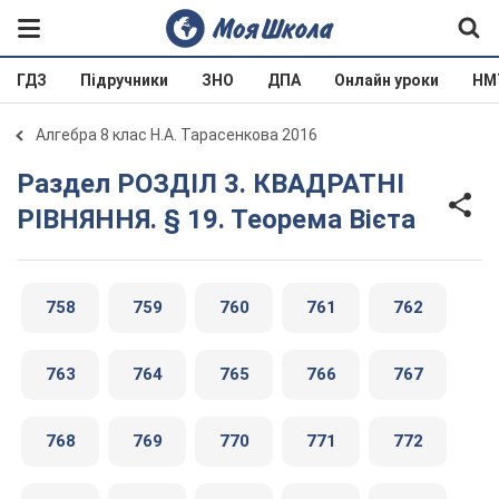
ГДЗ
Підручники
ЗНО
ДПА
Онлайн уроки
НМ
Алгебра 8 клас Н.А. Тарасенкова 2016
Раздел РОЗДІЛ 3. КВАДРАТНІ
РІВНЯННЯ. § 19. Теорема Вієта
758
759
760
761
762
763
764
765
766
767
768
769
770
771
772