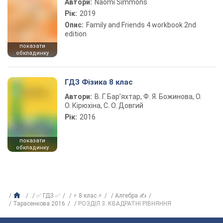
Автори:
Naomi Simmons
Рік:
2019
Опис:
Family and Friends 4 workbook 2nd
edition
показати
обкладинку
ГДЗ Фізика 8 клас
Автори:
В. Г. Бар’яхтар, Ф. Я. Божинова, О.
О. Кірюхіна, С. О. Довгий
Рік:
2016
показати
обкладинку
✅ ГДЗ ✅
⚡ 8 клас ⚡
Алгебра ✍
Тарасенкова 2016
РОЗДІЛ 3. КВАДРАТНІ РІВНЯННЯ