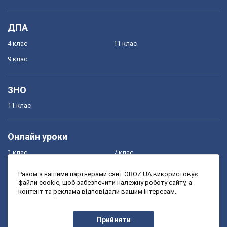
ДПА
4 клас
11 клас
9 клас
ЗНО
11 клас
Онлайн уроки
1 клас
7 клас
2 клас
8 клас
Разом з нашими партнерами сайт OBOZ.UA використовує
файли cookie, щоб забезпечити належну роботу сайту, а
3 клас
9 клас
контент та реклама відповідали вашим інтересам.
4 клас
10 клас
5 клас
11 клас
Прийняти