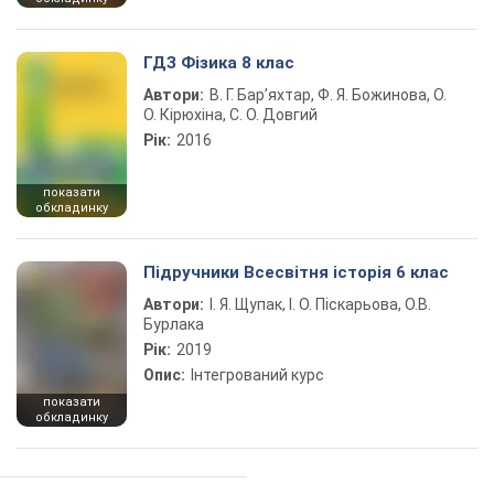
ГДЗ Фізика 8 клас
Автори:
В. Г. Бар’яхтар, Ф. Я. Божинова, О.
О. Кірюхіна, С. О. Довгий
Рік:
2016
показати
обкладинку
Підручники Всесвітня історія 6 клас
Автори:
І. Я. Щупак, І. О. Піскарьова, О.В.
Бурлака
Рік:
2019
Опис:
Інтегрований курс
показати
обкладинку