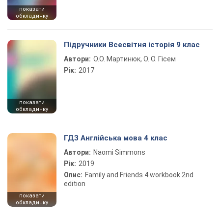
показати
обкладинку
Підручники Всесвітня історія 9 клас
Автори:
О.О. Мартинюк, О. О. Гісем
Рік:
2017
показати
обкладинку
ГДЗ Англійська мова 4 клас
Автори:
Naomi Simmons
Рік:
2019
Опис:
Family and Friends 4 workbook 2nd
edition
показати
обкладинку