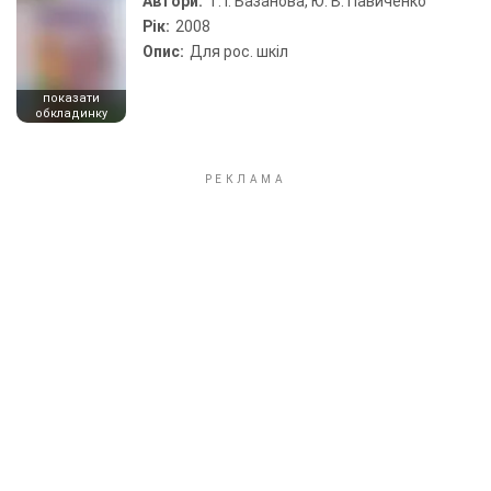
Автори:
Т. І. Базанова, Ю. В. Павиченко
Рік:
2008
Опис:
Для рос. шкіл
показати
обкладинку