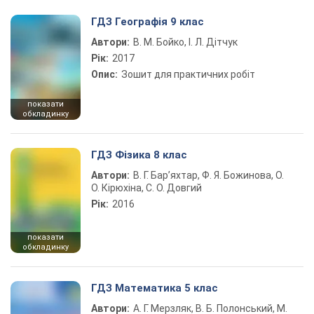
ГДЗ Географія 9 клас
Автори:
В. М. Бойко, І. Л. Дітчук
Рік:
2017
Опис:
Зошит для практичних робіт
показати
обкладинку
ГДЗ Фізика 8 клас
Автори:
В. Г. Бар’яхтар, Ф. Я. Божинова, О.
О. Кірюхіна, С. О. Довгий
Рік:
2016
показати
обкладинку
ГДЗ Математика 5 клас
Автори:
А. Г. Мерзляк, В. Б. Полонський, М.