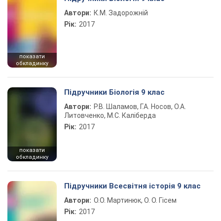
Автори:
К.М. Задорожній
Рік:
2017
показати
обкладинку
Підручники Біологія 9 клас
Автори:
Р.В. Шаламов, Г.А. Носов, О.А.
Литовченко, М.С. Каліберда
Рік:
2017
показати
обкладинку
Підручники Всесвітня історія 9 клас
Автори:
О.О. Мартинюк, О. О. Гісем
Рік:
2017