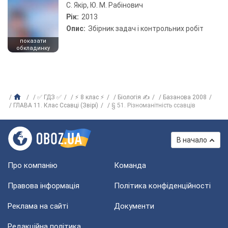
С. Якір, Ю. М. Рабінович
Рік:
2013
Опис:
Збірник задач і контрольних робіт
показати
обкладинку
✅ ГДЗ ✅
⚡ 8 клас ⚡
Біологія ✍
Базанова 2008
ГЛАВА 11. Клас Ссавці (Звірі)
§ 51. Різноманітність ссавців
В начало
Про компанію
Команда
Правова інформація
Політика конфіденційності
Реклама на сайті
Документи
Редакційна політика