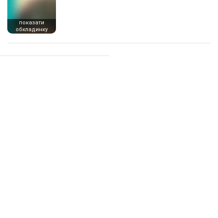
показати
обкладинку