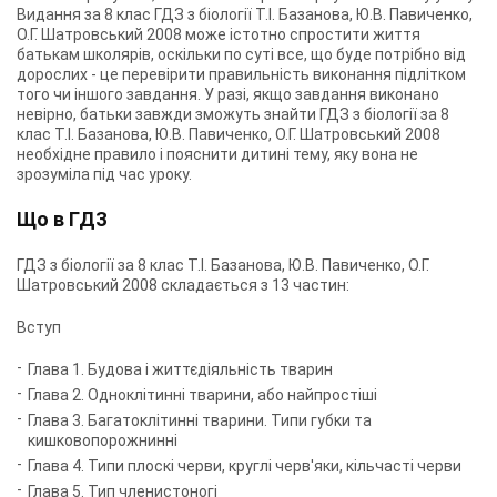
Видання за 8 клас ГДЗ з біології Т.І. Базанова, Ю.В. Павиченко,
О.Г. Шатровський 2008 може істотно спростити життя
батькам школярів, оскільки по суті все, що буде потрібно від
дорослих - це перевірити правильність виконання підлітком
того чи іншого завдання. У разі, якщо завдання виконано
невірно, батьки завжди зможуть знайти ГДЗ з біології за 8
клас Т.І. Базанова, Ю.В. Павиченко, О.Г. Шатровський 2008
необхідне правило і пояснити дитині тему, яку вона не
зрозуміла під час уроку.
Що в ГДЗ
ГДЗ з біології за 8 клас Т.І. Базанова, Ю.В. Павиченко, О.Г.
Шатровський 2008 складається з 13 частин:
Вступ
Глава 1. Будова і життєдіяльність тварин
Глава 2. Одноклітинні тварини, або найпростіші
Глава 3. Багатоклітинні тварини. Типи губки та
кишковопорожнинні
Глава 4. Типи плоскі черви, круглі черв'яки, кільчасті черви
Глава 5. Тип членистоногі