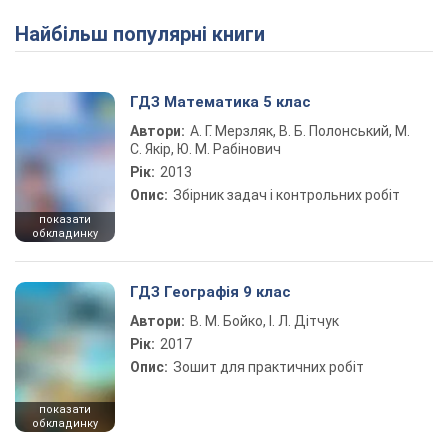
Найбільш популярні книги
ГДЗ Математика 5 клас
Автори:
А. Г. Мерзляк, В. Б. Полонський, М.
С. Якір, Ю. М. Рабінович
Рік:
2013
Опис:
Збірник задач і контрольних робіт
показати
обкладинку
ГДЗ Географія 9 клас
Автори:
В. М. Бойко, І. Л. Дітчук
Рік:
2017
Опис:
Зошит для практичних робіт
показати
обкладинку