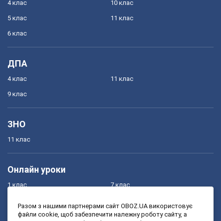
4 клас
10 клас
5 клас
11 клас
6 клас
ДПА
4 клас
11 клас
9 клас
ЗНО
11 клас
Онлайн уроки
1 клас
7 клас
2 клас
8 клас
Разом з нашими партнерами сайт OBOZ.UA використовує
файли cookie, щоб забезпечити належну роботу сайту, а
3 клас
9 клас