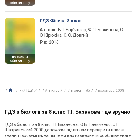
обкладинку
ГДЗ Фізика 8 клас
Автори:
В. Г. Бар’яхтар, Ф. Я. Божинова, О.
О. Кірюхіна, С. О. Довгий
Рік:
2016
показати
обкладинку
✅ ГДЗ ✅
⚡ 8 клас ⚡
Біологія ✍
Базанова 2008
ГДЗ з біології за 8 клас Т.І. Базанова - це зручно
ГДЗ з біології за 8 клас Т.І. Базанова, Ю.В. Павиченко, О.Г.
Шатровський 2008 допоможе підліткам перевірити власні
знання і зрозуміти, на які теми варто звернути особливу увагу.