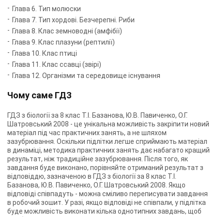
Глава 6. Тип молюски
Глава 7. Тип хордові. Безчерепні. Риби
Глава 8. Клас земноводні (амфібії)
Глава 9. Клас плазуни (рептилії)
Глава 10. Клас птиці
Глава 11. Клас ссавці (звірі)
Глава 12. Організми та середовище існування
Чому саме ГДЗ
ГДЗ з біології за 8 клас Т.І. Базанова, Ю.В. Павиченко, О.Г.
Шатровський 2008 - це унікальна можливість закріпити новий
матеріал під час практичних занять, а не шляхом
зазубрювання. Оскільки підлітки легше сприймають матеріал
в динаміці, методика практичних занять дає набагато кращий
результат, ніж традиційне зазубрювання. Після того, як
завдання буде виконано, порівняйте отриманий результат з
відповіддю, зазначеною в ГДЗ з біології за 8 клас Т.І.
Базанова, Ю.В. Павиченко, О.Г. Шатровський 2008. Якщо
відповіді співпадуть - можна сміливо переписувати завдання
в робочий зошит. У разі, якщо відповіді не співпали, у підлітка
буде можливість виконати кілька однотипних завдань, щоб