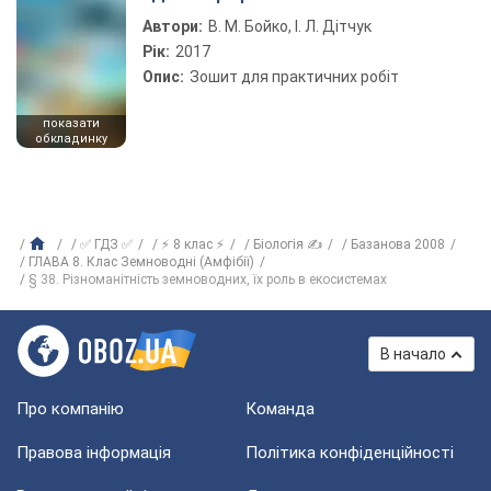
Автори:
В. М. Бойко, І. Л. Дітчук
Рік:
2017
Опис:
Зошит для практичних робіт
показати
обкладинку
✅ ГДЗ ✅
⚡ 8 клас ⚡
Біологія ✍
Базанова 2008
ГЛАВА 8. Клас Земноводні (Амфібії)
§ 38. Різноманітність земноводних, їх роль в екосистемах
В начало
Про компанію
Команда
Правова інформація
Політика конфіденційності