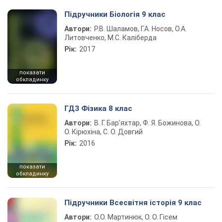
Підручники Біологія 9 клас
Автори:
Р.В. Шаламов, Г.А. Носов, О.А.
Литовченко, М.С. Каліберда
Рік:
2017
показати
обкладинку
ГДЗ Фізика 8 клас
Автори:
В. Г. Бар’яхтар, Ф. Я. Божинова, О.
О. Кірюхіна, С. О. Довгий
Рік:
2016
показати
обкладинку
Підручники Всесвітня історія 9 клас
Автори:
О.О. Мартинюк, О. О. Гісем