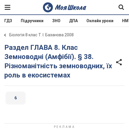
ГДЗ
Підручники
ЗНО
ДПА
Онлайн уроки
НМ
Біологія 8 клас Т. І. Базанова 2008
Раздел ГЛАВА 8. Клас
Земноводні (Амфібії). § 38.
Різноманітність земноводних, їх
роль в екосистемах
6