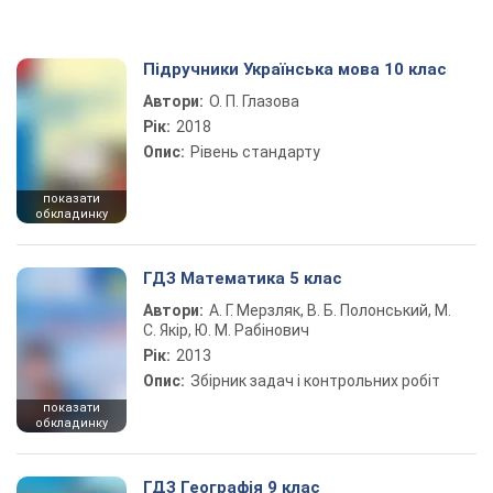
Підручники Українська мова 10 клас
Автори:
О. П. Глазова
Рік:
2018
Опис:
Рівень стандарту
показати
обкладинку
ГДЗ Математика 5 клас
Автори:
А. Г. Мерзляк, В. Б. Полонський, М.
С. Якір, Ю. М. Рабінович
Рік:
2013
Опис:
Збірник задач і контрольних робіт
показати
обкладинку
ГДЗ Географія 9 клас