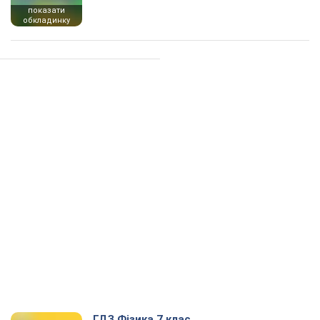
показати
обкладинку
ГДЗ Фізика 7 клас