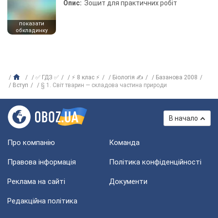
Опис:
Зошит для практичних робіт
показати
обкладинку
✅ ГДЗ ✅
⚡ 8 клас ⚡
Біологія ✍
Базанова 2008
Вступ
§ 1. Світ тварин — складова частина природи
В начало
Про компанію
Команда
Правова інформація
Політика конфіденційності
Реклама на сайті
Документи
Редакційна політика