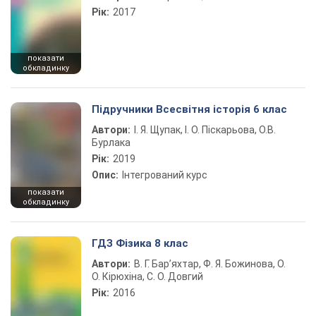
Рік:
2017
показати
обкладинку
Підручники Всесвітня історія 6 клас
Автори:
І. Я. Щупак, І. О. Піскарьова, О.В.
Бурлака
Рік:
2019
Опис:
Інтегрований курс
показати
обкладинку
ГДЗ Фізика 8 клас
Автори:
В. Г. Бар’яхтар, Ф. Я. Божинова, О.
О. Кірюхіна, С. О. Довгий
Рік:
2016