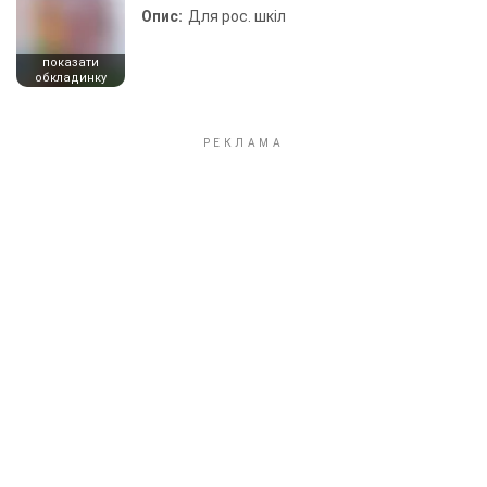
Опис:
Для рос. шкіл
показати
обкладинку