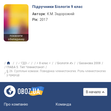
Підручники Біологія 9 клас
Автори:
К.М. Задорожній
Рік:
2017
показати
обкладинку
✅ ГДЗ ✅
⚡ 8 клас ⚡
Біологія ✍
Базанова 2008
ГЛАВА 5. Тип Членистоногі
§ 26. Суспільні комахи. Поведінка членистоногих. Роль членистоногих
у природі
В начало
Про компанію
Команда