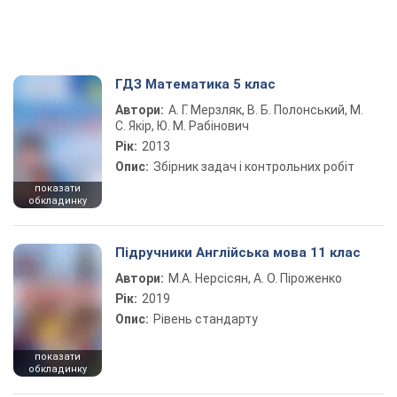
ГДЗ Математика 5 клас
Автори:
А. Г. Мерзляк, В. Б. Полонський, М.
С. Якір, Ю. М. Рабінович
Рік:
2013
Опис:
Збірник задач і контрольних робіт
показати
обкладинку
Підручники Англійська мова 11 клас
Автори:
М.А. Нерсісян, А. О. Піроженко
Рік:
2019
Опис:
Рівень стандарту
показати
обкладинку