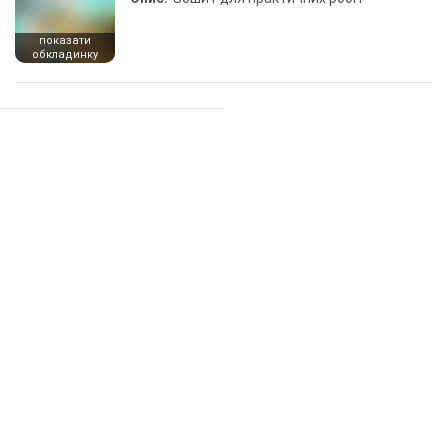
показати
обкладинку