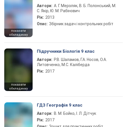
Автори:
А. Г. Мерзляк, В. Б. Полонський, М.
С. Якір, Ю. М. Рабінович
Рік:
2013
Опис:
Збірник задач і контрольних робіт
показати
обкладинку
Підручники Біологія 9 клас
Автори:
Р.В. Шаламов, Г.А. Носов, О.А.
Литовченко, М.С. Каліберда
Рік:
2017
показати
обкладинку
ГДЗ Географія 9 клас
Автори:
В. М. Бойко, І. Л. Дітчук
Рік:
2017
Опис:
Зошит для практичних робіт