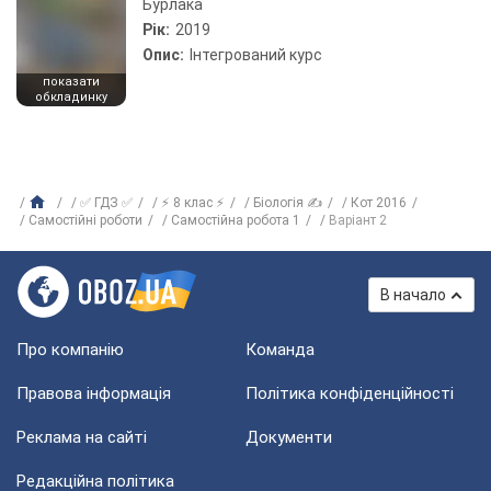
Бурлака
Рік:
2019
Опис:
Інтегрований курс
показати
обкладинку
✅ ГДЗ ✅
⚡ 8 клас ⚡
Біологія ✍
Кот 2016
Самостійні роботи
Самостійна робота 1
Варіант 2
В начало
Про компанію
Команда
Правова інформація
Політика конфіденційності
Реклама на сайті
Документи
Редакційна політика