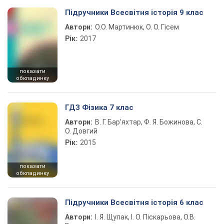
Підручники Всесвітня історія 9 клас
Автори:
О.О. Мартинюк, О. О. Гісем
Рік:
2017
показати
обкладинку
ГДЗ Фізика 7 клас
Автори:
В. Г. Бар’яхтар, Ф. Я. Божинова, С.
О. Довгий
Рік:
2015
показати
обкладинку
Підручники Всесвітня історія 6 клас
Автори:
І. Я. Щупак, І. О. Піскарьова, О.В.