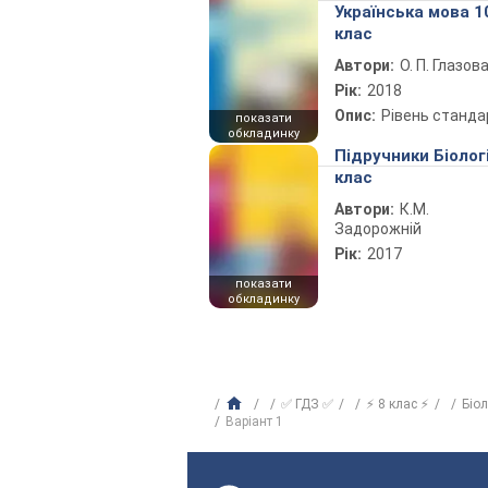
Українська мова 1
клас
Автори:
О. П. Глазов
Рік:
2018
Опис:
Рівень станда
показати
обкладинку
Підручники Біолог
клас
Автори:
К.М.
Задорожній
Рік:
2017
показати
обкладинку
✅ ГДЗ ✅
⚡ 8 клас ⚡
Біо
Варіант 1