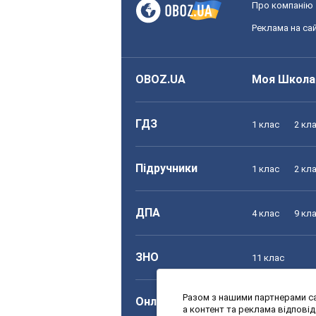
Про компанію
Реклама на сай
OBOZ.UA
Моя Школа
ГДЗ
1 клас
2 кл
Підручники
1 клас
2 кл
ДПА
4 клас
9 кл
ЗНО
11 клас
Разом з нашими партнерами са
Онлайн уроки
1 клас
2 кл
а контент та реклама відпові