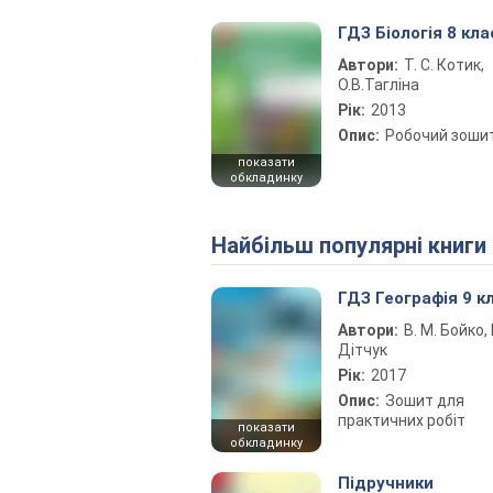
ГДЗ Біологія 8 кла
Автори:
Т. С. Котик,
О.В.Тагліна
Рік:
2013
Опис:
Робочий зоши
показати
обкладинку
Найбільш популярні книги
ГДЗ Географія 9 к
Автори:
В. М. Бойко, І
Дітчук
Рік:
2017
Опис:
Зошит для
практичних робіт
показати
обкладинку
Підручники