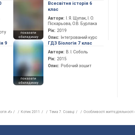
0
Всесвітня історія 6
клас
а
Автори:
І. Я. Щупак, І. О.
Піскарьова, О.В. Бурлака
Рік:
2019
рту
показати
обкладинку
Опис:
Інтегрований курс
ія 9
ГДЗ Біологія 7 клас
Автори:
В. І. Соболь
Рік:
2015
Опис:
Робочий зошит
показати
обкладинку
логія ✍
Котик 2011
Тема 7. Ссавці
Особливості життєдіяльності с