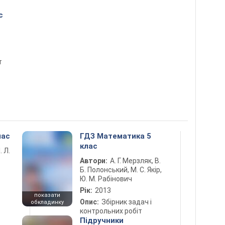
с
т
лас
ГДЗ Математика 5
клас
. Л.
Автори:
А. Г. Мерзляк, В.
Б. Полонський, М. С. Якір,
Ю. М. Рабінович
Рік:
2013
показати
Опис:
Збірник задач і
обкладинку
контрольних робіт
Підручники