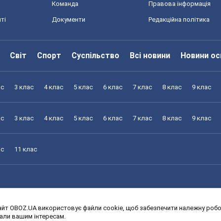
Команда
Правова інформація
ті
Документи
Редакційна політика
Світ
Спорт
Суспільство
Всі новини
Новини ос
ас
3 клас
4 клас
5 клас
6 клас
7 клас
8 клас
9 клас
ас
3 клас
4 клас
5 клас
6 клас
7 клас
8 клас
9 клас
ас
11 клас
йт OBOZ.UA використовує файли cookie, щоб забезпечити належну робот
ас
3 клас
4 клас
5 клас
6 клас
7 клас
8 клас
9 клас
дали вашим інтересам.