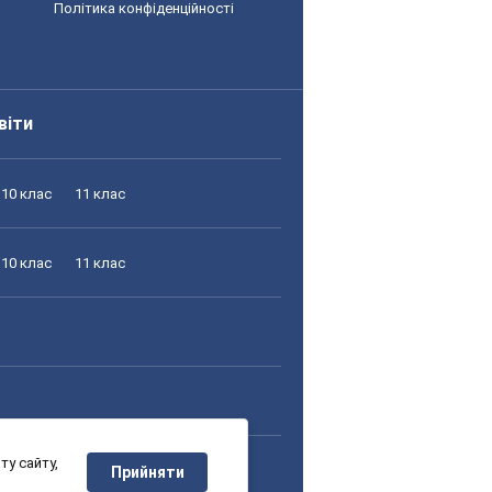
Політика конфіденційності
віти
10 клас
11 клас
10 клас
11 клас
у сайту,
10 клас
11 клас
Прийняти