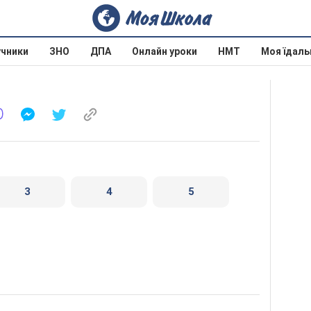
учники
ЗНО
ДПА
Онлайн уроки
НМТ
Моя їдаль
3
4
5