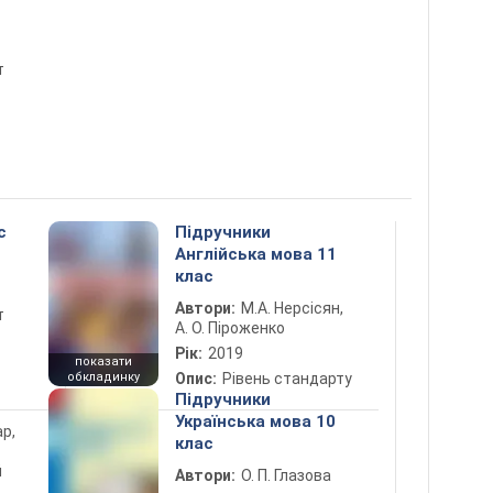
т
с
Підручники
Англійська мова 11
клас
Автори:
М.А. Нерсісян,
т
А. О. Піроженко
Рік:
2019
показати
обкладинку
Опис:
Рівень стандарту
Підручники
Українська мова 10
ар,
клас
й
Автори:
О. П. Глазова