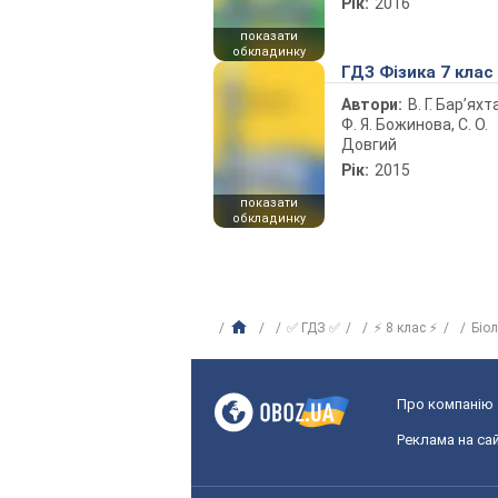
Рік:
2016
показати
обкладинку
ГДЗ Фізика 7 клас
Автори:
В. Г. Бар’яхт
Ф. Я. Божинова, С. О.
Довгий
Рік:
2015
показати
обкладинку
✅ ГДЗ ✅
⚡ 8 клас ⚡
Біо
Про компанію
Реклама на сай