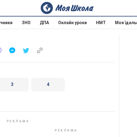
учники
ЗНО
ДПА
Онлайн уроки
НМТ
Моя їдаль
3
4