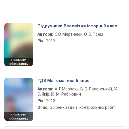
Підручники Всесвітня історія 9 клас
Автори:
О.О. Мартинюк, О. О. Гісем
Рік:
2017
показати
обкладинку
ГДЗ Математика 5 клас
Автори:
А. Г. Мерзляк, В. Б. Полонський, М.
С. Якір, Ю. М. Рабінович
Рік:
2013
Опис:
Збірник задач і контрольних робіт
показати
обкладинку