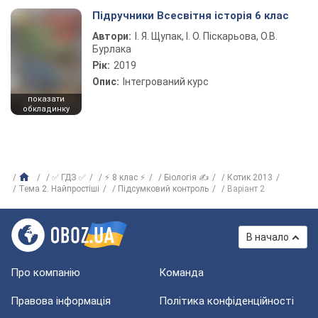
Підручники Всесвітня історія 6 клас
Автори:
І. Я. Щупак, І. О. Піскарьова, О.В.
Бурлака
Рік:
2019
Опис:
Інтегрований курс
показати
обкладинку
✅ ГДЗ ✅
⚡ 8 клас ⚡
Біологія ✍
Котик 2013
Тема 2. Найпростіші
Підсумковий контроль
Варіант 2
В начало
Про компанію
Команда
Правова інформація
Політика конфіденційності