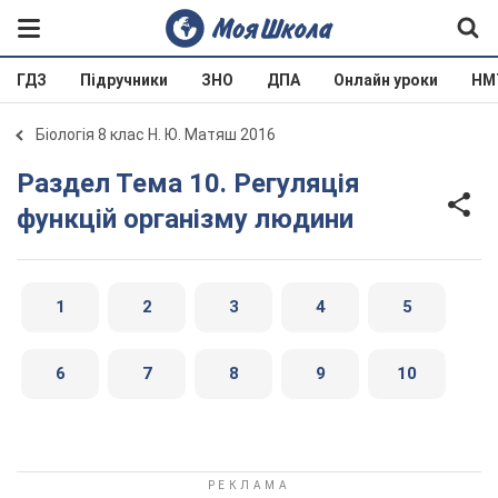
ГДЗ
Підручники
ЗНО
ДПА
Онлайн уроки
НМ
Біологія 8 клас Н. Ю. Матяш 2016
Раздел Тема 10. Регуляція
функцій організму людини
1
2
3
4
5
6
7
8
9
10