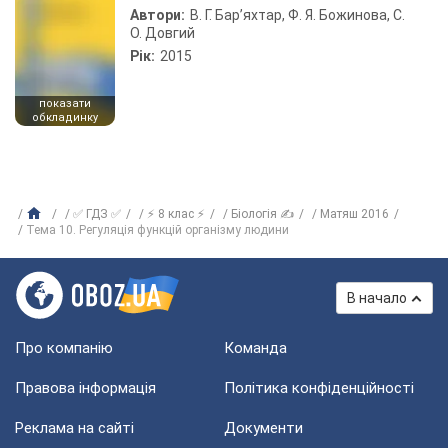
Автори:
В. Г. Бар’яхтар, Ф. Я. Божинова, С.
О. Довгий
Рік:
2015
показати
обкладинку
✅ ГДЗ ✅
⚡ 8 клас ⚡
Біологія ✍
Матяш 2016
Тема 10. Регуляція функцій організму людини
В начало
Про компанію
Команда
Правова інформація
Політика конфіденційності
Реклама на сайті
Документи