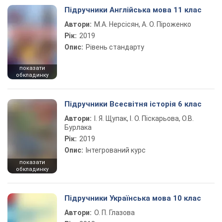
Підручники Англійська мова 11 клас
Автори:
М.А. Нерсісян, А. О. Піроженко
Рік:
2019
Опис:
Рівень стандарту
показати
обкладинку
Підручники Всесвітня історія 6 клас
Автори:
І. Я. Щупак, І. О. Піскарьова, О.В.
Бурлака
Рік:
2019
Опис:
Інтегрований курс
показати
обкладинку
Підручники Українська мова 10 клас
Автори:
О. П. Глазова