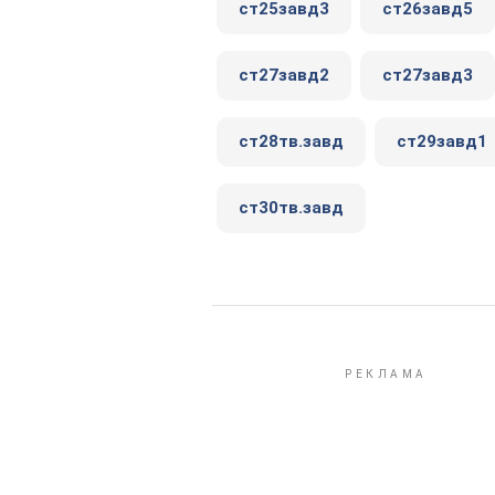
ст25завд3
ст26завд5
ст27завд2
ст27завд3
ст28тв.завд
ст29завд1
ст30тв.завд