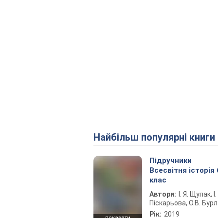
Найбільш популярні книги
Підручники
Всесвітня історія 
клас
Автори:
І. Я. Щупак, І.
Піскарьова, О.В. Бур
Рік:
2019
показати