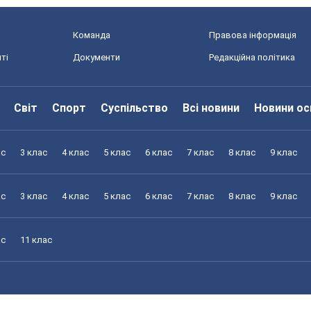
Команда
Правова інформація
ті
Документи
Редакційна політика
Світ
Спорт
Суспільство
Всі новини
Новини ос
ас
3 клас
4 клас
5 клас
6 клас
7 клас
8 клас
9 клас
ас
3 клас
4 клас
5 клас
6 клас
7 клас
8 клас
9 клас
ас
11 клас