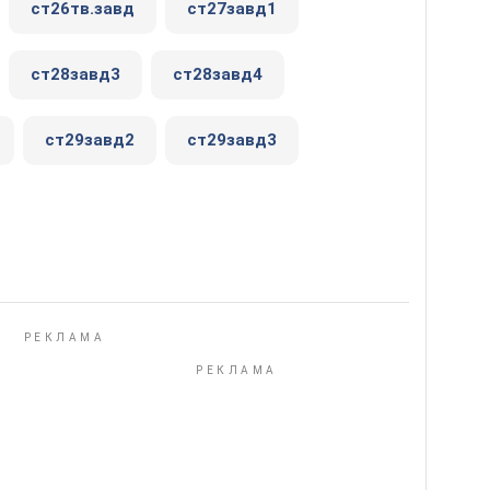
ст26тв.завд
ст27завд1
ст28завд3
ст28завд4
ст29завд2
ст29завд3