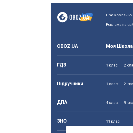
Про компанію
Реклама на сай
OBOZ.UA
Моя Школа
ГДЗ
1 клас
2 кл
Підручники
1 клас
2 кл
ДПА
4 клас
9 кл
ЗНО
11 клас