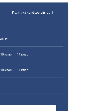
Політика конфіденційності
віти
10 клас
11 клас
10 клас
11 клас