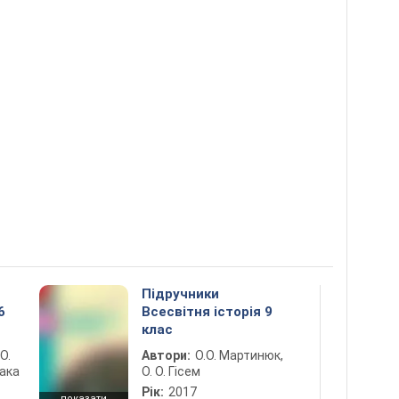
Підручники
6
Всесвітня історія 9
клас
 О.
Автори:
О.О. Мартинюк,
лака
О. О. Гісем
Рік:
2017
показати