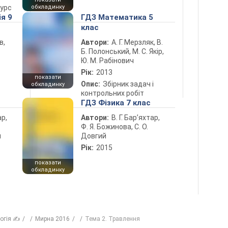
курс
обкладинку
ія 9
ГДЗ Математика 5
клас
в,
Автори:
А. Г. Мерзляк, В.
Б. Полонський, М. С. Якір,
Ю. М. Рабінович
Рік:
2013
показати
Опис:
Збірник задач і
обкладинку
контрольних робіт
ГДЗ Фізика 7 клас
ар,
Автори:
В. Г. Бар’яхтар,
Ф. Я. Божинова, С. О.
й
Довгий
Рік:
2015
показати
обкладинку
логія ✍
Мирна 2016
Тема 2. Травлення