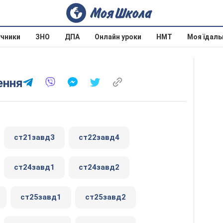
учники
ЗНО
ДПА
Онлайн уроки
НМТ
Моя їдаль
ення
ст21завд3
ст22завд4
ст24завд1
ст24завд2
ст25завд1
ст25завд2