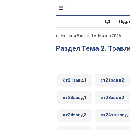
ГДЗ
Підр
Біологія 8 клас Л.А. Мирна 2016
Раздел Тема 2. Травл
ст21завд1
ст21завд2
ст23завд1
ст23завд2
ст24завд3
ст24тв.завд