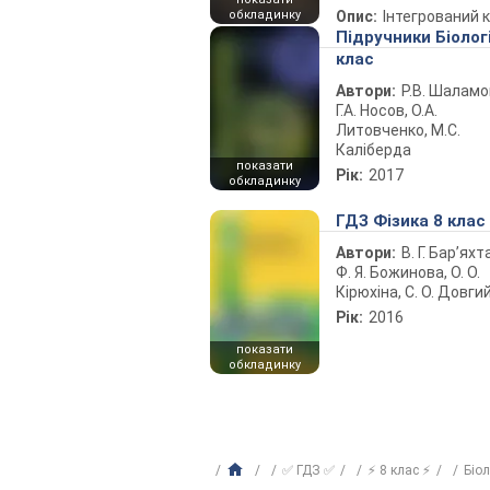
обкладинку
Опис:
Інтегрований 
Підручники Біолог
клас
Автори:
Р.В. Шаламо
Г.А. Носов, О.А.
Литовченко, М.С.
Каліберда
показати
Рік:
2017
обкладинку
ГДЗ Фізика 8 клас
Автори:
В. Г. Бар’яхт
Ф. Я. Божинова, О. О.
Кірюхіна, С. О. Довги
Рік:
2016
показати
обкладинку
✅ ГДЗ ✅
⚡ 8 клас ⚡
Біо