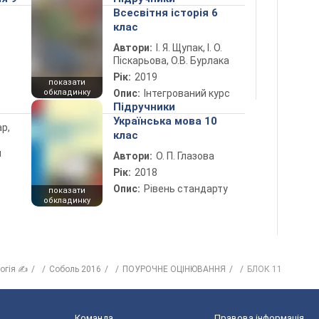
Всесвітня історія 6
клас
Автори:
І. Я. Щупак, І. О.
Піскарьова, О.В. Бурлака
Рік:
2019
показати
обкладинку
Опис:
Інтегрований курс
Підручники
Українська мова 10
ар,
клас
й
Автори:
О. П. Глазова
Рік:
2018
Опис:
Рівень стандарту
показати
обкладинку
логія ✍
Соболь 2016
ПОУРОЧНЕ ОЦІНЮВАННЯ
БЛОК 11
Команда
Правова інформація