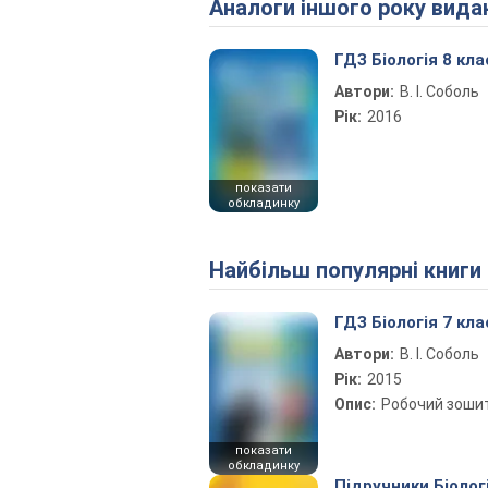
Аналоги іншого року вида
ГДЗ Біологія 8 кла
Автори:
В. І. Соболь
Рік:
2016
показати
обкладинку
Найбільш популярні книги
ГДЗ Біологія 7 кла
Автори:
В. І. Соболь
Рік:
2015
Опис:
Робочий зоши
показати
обкладинку
Підручники Біолог