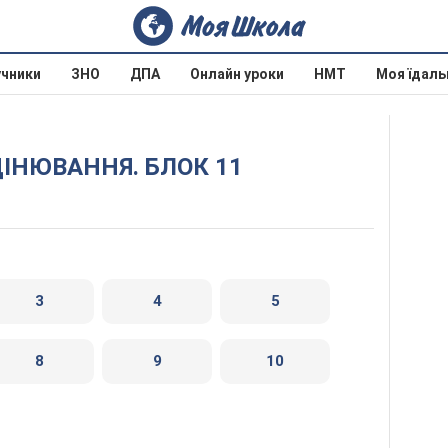
учники
ЗНО
ДПА
Онлайн уроки
НМТ
Моя їдаль
ЦІНЮВАННЯ. БЛОК 11
3
4
5
8
9
10