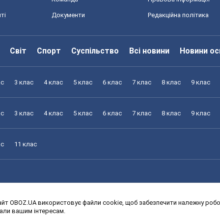
ті
Документи
Редакційна політика
Світ
Спорт
Суспільство
Всі новини
Новини ос
ас
3 клас
4 клас
5 клас
6 клас
7 клас
8 клас
9 клас
ас
3 клас
4 клас
5 клас
6 клас
7 клас
8 клас
9 клас
ас
11 клас
йт OBOZ.UA використовує файли cookie, щоб забезпечити належну робот
ас
3 клас
4 клас
5 клас
6 клас
7 клас
8 клас
9 клас
дали вашим інтересам.