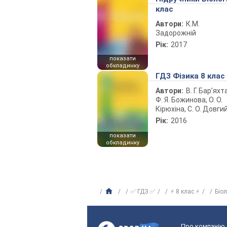
клас
Автори:
К.М.
Задорожній
Рік:
2017
показати
обкладинку
ГДЗ Фізика 8 клас
Автори:
В. Г. Бар’яхт
Ф. Я. Божинова, О. О.
Кірюхіна, С. О. Довги
Рік:
2016
показати
обкладинку
✅ ГДЗ ✅
⚡ 8 клас ⚡
Біо
Про компанію