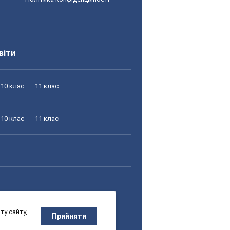
віти
10 клас
11 клас
10 клас
11 клас
у сайту,
10 клас
11 клас
Прийняти