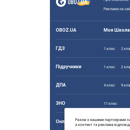
Реклама на сай
OBOZ.UA
Моя Школа
ГДЗ
1 клас
2 кл
Підручники
1 клас
2 кл
ДПА
4 клас
9 кл
ЗНО
11 клас
Разом з нашими партнерами са
Онлайн уроки
1 клас
2 кл
а контент та реклама відпові