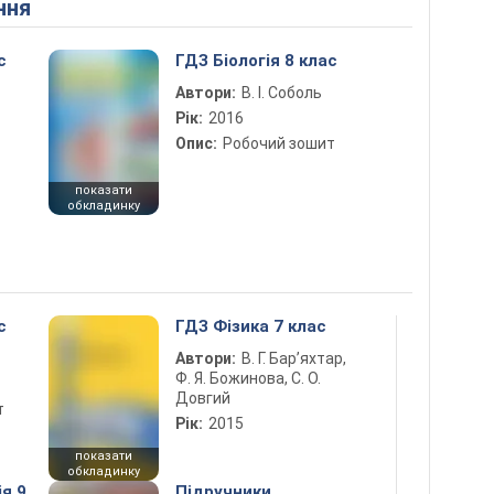
ння
с
ГДЗ Біологія 8 клас
Автори:
В. І. Соболь
Рік:
2016
Опис:
Робочий зошит
показати
обкладинку
с
ГДЗ Фізика 7 клас
Автори:
В. Г. Бар’яхтар,
Ф. Я. Божинова, С. О.
Довгий
т
Рік:
2015
показати
обкладинку
ія 9
Підручники