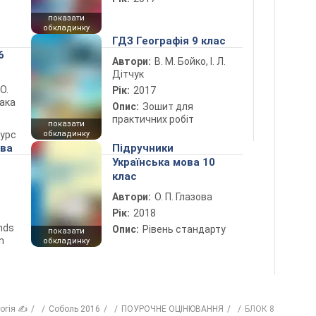
показати
обкладинку
ГДЗ Географія 9 клас
6
Автори:
В. М. Бойко, І. Л.
Дітчук
 О.
Рік:
2017
лака
Опис:
Зошит для
практичних робіт
показати
курс
обкладинку
ова
Підручники
Українська мова 10
клас
Автори:
О. П. Глазова
Рік:
2018
ends
Опис:
Рівень стандарту
показати
n
обкладинку
логія ✍
Соболь 2016
ПОУРОЧНЕ ОЦІНЮВАННЯ
БЛОК 8