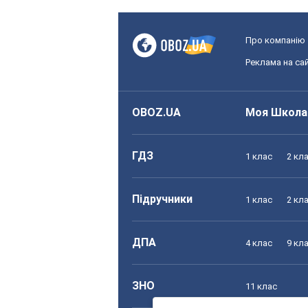
Про компанію
Реклама на сай
OBOZ.UA
Моя Школа
ГДЗ
1 клас
2 кл
Підручники
1 клас
2 кл
ДПА
4 клас
9 кл
ЗНО
11 клас