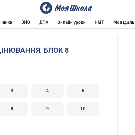
учники
ЗНО
ДПА
Онлайн уроки
НМТ
Моя їдаль
ЦІНЮВАННЯ. БЛОК 8
3
4
5
8
9
10