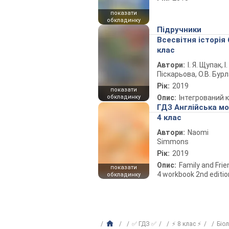
показати
обкладинку
Підручники
Всесвітня історія 
клас
Автори:
І. Я. Щупак, І.
Піскарьова, О.В. Бур
Рік:
2019
показати
обкладинку
Опис:
Інтегрований 
ГДЗ Англійська м
4 клас
Автори:
Naomi
Simmons
Рік:
2019
Опис:
Family and Fri
показати
4 workbook 2nd editio
обкладинку
✅ ГДЗ ✅
⚡ 8 клас ⚡
Біо