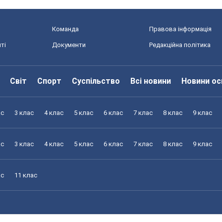
Команда
Правова інформація
ті
Документи
Редакційна політика
Світ
Спорт
Суспільство
Всі новини
Новини ос
ас
3 клас
4 клас
5 клас
6 клас
7 клас
8 клас
9 клас
ас
3 клас
4 клас
5 клас
6 клас
7 клас
8 клас
9 клас
ас
11 клас