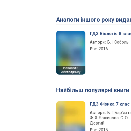
Аналоги іншого року вида
ГДЗ Біологія 8 кла
Автори:
В. І. Соболь
Рік:
2016
показати
обкладинку
Найбільш популярні книги
ГДЗ Фізика 7 клас
Автори:
В. Г. Бар’яхт
Ф. Я. Божинова, С. О.
Довгий
Рік:
2015