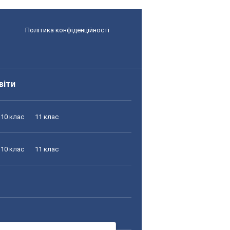
Політика конфіденційності
віти
10 клас
11 клас
10 клас
11 клас