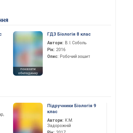
ння
с
ГДЗ Біологія 8 клас
Автори:
В. І. Соболь
Рік:
2016
Опис:
Робочий зошит
показати
обкладинку
Підручники Біологія 9
клас
ар,
Автори:
К.М.
Задорожній
Рік:
2017