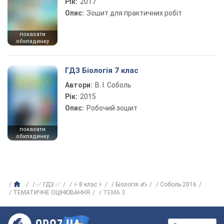
Рік:
2017
Опис:
Зошит для практичних робіт
показати
обкладинку
ГДЗ Біологія 7 клас
Автори:
В. І. Соболь
Рік:
2015
Опис:
Робочий зошит
показати
обкладинку
✅ ГДЗ ✅
⚡ 8 клас ⚡
Біологія ✍
Соболь 2016
ТЕМАТИЧНЕ ОЦІНЮВАННЯ
ТЕМА 3