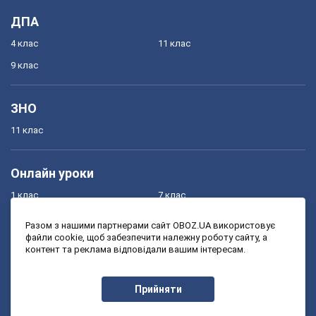
ДПА
4 клас
11 клас
9 клас
ЗНО
11 клас
Онлайн уроки
1 клас
7 клас
2 клас
8 клас
Разом з нашими партнерами сайт OBOZ.UA використовує
файли cookie, щоб забезпечити належну роботу сайту, а
3 клас
9 клас
контент та реклама відповідали вашим інтересам.
4 клас
10 клас
5 клас
11 клас
Прийняти
6 клас