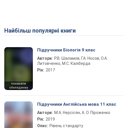
Найбільш популярні книги
Підручники Біологія 9 клас
Автори:
Р.В. Шаламов, Г.А. Носов, О.А.
Литовченко, М.С. Каліберда
Рік:
2017
показати
обкладинку
Підручники Англійська мова 11 клас
Автори:
М.А. Нерсісян, А. О. Піроженко
Рік:
2019
Опис:
Рівень стандарту