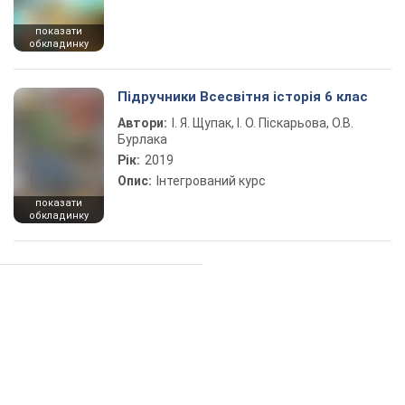
показати
обкладинку
Підручники Всесвітня історія 6 клас
Автори:
І. Я. Щупак, І. О. Піскарьова, О.В.
Бурлака
Рік:
2019
Опис:
Інтегрований курс
показати
обкладинку