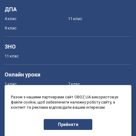
ДПА
4 клас
11 клас
9 клас
ЗНО
11 клас
Онлайн уроки
1 клас
7 клас
2 клас
8 клас
Разом з нашими партнерами сайт OBOZ.UA використовує
файли cookie, щоб забезпечити належну роботу сайту, а
3 клас
9 клас
контент та реклама відповідали вашим інтересам.
4 клас
10 клас
5 клас
11 клас
Прийняти
6 клас