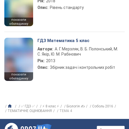
Рік:
2018
Опис:
Рівень стандарту
показати
обкладинку
ГДЗ Математика 5 клас
Автори:
А. Г. Мерзляк, В. Б. Полонський, М.
С. Якір, Ю. М. Рабінович
Рік:
2013
Опис:
Збірник задач і контрольних робіт
показати
обкладинку
✅ ГДЗ ✅
⚡ 8 клас ⚡
Біологія ✍
Соболь 2016
ТЕМАТИЧНЕ ОЦІНЮВАННЯ
ТЕМА 4