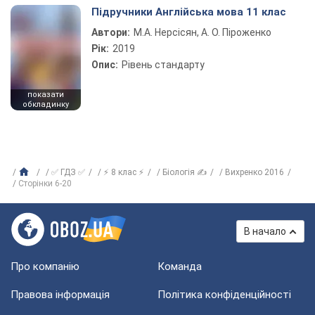
Підручники Англійська мова 11 клас
Автори:
М.А. Нерсісян, А. О. Піроженко
Рік:
2019
Опис:
Рівень стандарту
показати
обкладинку
✅ ГДЗ ✅
⚡ 8 клас ⚡
Біологія ✍
Вихренко 2016
Сторінки 6-20
В начало
Про компанію
Команда
Правова інформація
Політика конфіденційності